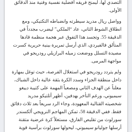
التصدي لها، ليمنح فريقه أفضلية نفسية وفنية منذ الدقائق
الأولى.
وواصل ريال مدريد سيطرته وانضباطه التكتيكي، ومع
انطلاق الشوط الثاني، عاد “الملكي” ليضرب مجدداً في
الدقيقة 55. وتجسد هذا التفوق عبر هجمة منظمة قادها
المتألق فالفيردي، الذي أرسل تمريرة بينية حريرية كسرت
مصيدة التسلل ووضعت زميله البرازيلي رودريجو في
مواجهة المرمى.
ولم يتردد رودريجو في استغلال الفرصة، حيث توغل بمهارة
داخل منطقة الجزاء وسدد الكرة بثقة عالية داخل الشباك،
معلناً عن الهدف الثاني ومصعباً المهمة على كتيبة دييغو
سيميوني، ورغم التأخر بهدفين، أظهر أتلتيكو مدريد
شخصيته القتالية المعهودة، وجاء الرد سريعاً بعد ثلاث دقائق
فقط. ففي الدقيقة 58، تمكن المهاجم النرويجي ألكسندر
سورلوث من تقليص الفارق، مستغلاً كرة عرضية متقنة
أرسلها جوليانو سيميوني، ليحولها سورلوث برأسية قوية