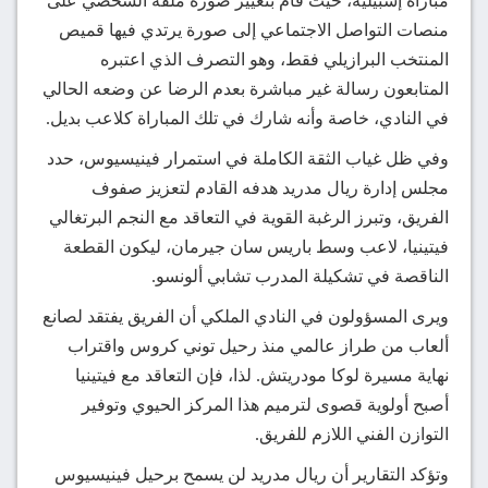
مباراة إشبيلية، حيث قام بتغيير صورة ملفه الشخصي على
منصات التواصل الاجتماعي إلى صورة يرتدي فيها قميص
المنتخب البرازيلي فقط، وهو التصرف الذي اعتبره
المتابعون رسالة غير مباشرة بعدم الرضا عن وضعه الحالي
في النادي، خاصة وأنه شارك في تلك المباراة كلاعب بديل.
وفي ظل غياب الثقة الكاملة في استمرار فينيسيوس، حدد
مجلس إدارة ريال مدريد هدفه القادم لتعزيز صفوف
الفريق، وتبرز الرغبة القوية في التعاقد مع النجم البرتغالي
فيتينيا، لاعب وسط باريس سان جيرمان، ليكون القطعة
الناقصة في تشكيلة المدرب تشابي ألونسو.
ويرى المسؤولون في النادي الملكي أن الفريق يفتقد لصانع
ألعاب من طراز عالمي منذ رحيل توني كروس واقتراب
نهاية مسيرة لوكا مودريتش. لذا، فإن التعاقد مع فيتينيا
أصبح أولوية قصوى لترميم هذا المركز الحيوي وتوفير
التوازن الفني اللازم للفريق.
وتؤكد التقارير أن ريال مدريد لن يسمح برحيل فينيسيوس