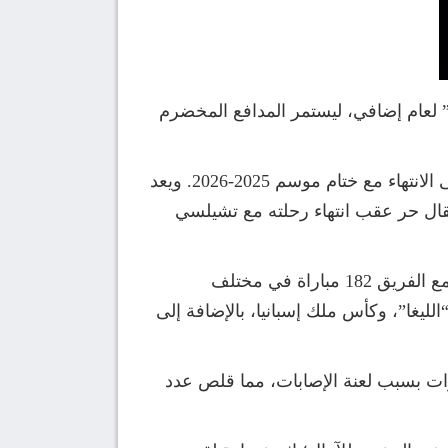
جر” لعام إضافي، ليستمر المدافع المخضرم
وجاءت هذه الخطوة لتحصين مستقبل المدافع البالغ من العمر 33 عاماً، حيث كان عقده السابق يشرف على الانتهاء مع ختام موسم 2025-2026. ويعد
تقال حر عقب انتهاء رحلته مع تشيلسي
وفرض النجم الألماني نفسه كعنصر أساسي وقائد في دفاعات الريال مستنداً إلى خبرته الطويلة، إذ خاض مع الفريق 182 مباراة في مختلف
الليغا”، وكأس ملك إسبانيا، بالإضافة إلى
 مسيرته في الموسم المنصرم 2025-2026 شهدت بعض التعثرات بسبب لعنة الإصابات، مما قلص عدد