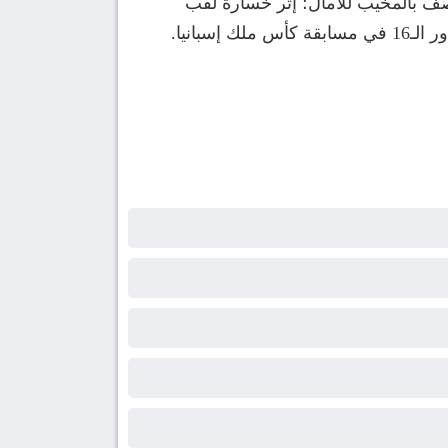
صف بالمخيب للآمال؛ إثر خسارة لقب
بانيا.