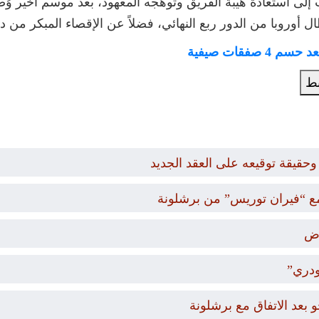
إلى استعادة هيبة الفريق وتوهجه المعهود، بعد موسم أخير وُ
لدور ربع النهائي، فضلاً عن الإقصاء المبكر من دور الـ16 في مسابقة كأس ملك إس
بط
حقيقة توقيعه على العقد الجديد
ع “فيران توريس” من برشلونة
رض
ودري”
بعد الاتفاق مع برشلونة