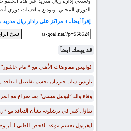
وتسعى إدارة ريال مدريد عبر هذه الخطوات 
الدوري المحلي، وتوديع منافسات دوري أبطال أوروبا من ا
إقرأ أيضاً.. 3 مراكز على رادار ريال مدريد بعد حسم 4 صفقات صيفية
نسخ الرا
قد يهمك ايضاً
كواليس مفاوضات الأهلي مع “إمام عاشور” و
باريس سان جيرمان يحسم تفاصيل التعاقد م
وفاة والد “ليونيل ميسي” بعد صراع مع الم
تفاؤل كبير في برشلونة بشأن التعاقد مع “ر
ليفربول يحسم موعد الفحص الطبي لـ أراوخو 