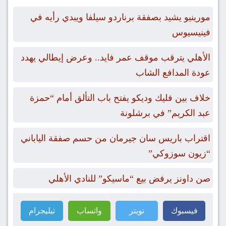
مورينيو يشيد بصفقة برناردو سيلفا ويبدي رأيه في
فينيسيوس
الأهلي يترقب موقف عمر فايد.. وعرض إيطالي يهدد
عودة المدافع الشاب
خلاف بين فليك وديكو يفتح باب التألق أمام “حمزة
عبد الكريم” في برشلونة
اقتراب باريس سان جيرمان من حسم صفقة الياباني
“زيون سوزوكي”
صن داونز يرفض بيع “ماسيكو” للنادي الأهلي
فيسبوك
تويتر
واتساب
تيليجرام