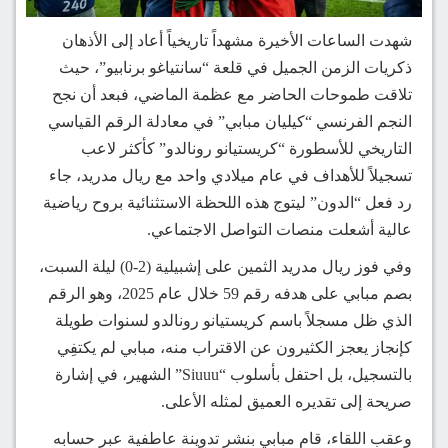
شهدت الساعات الأخيرة مشهداً تاريخياً أعاد إلى الأذهان
ذكريات الزمن الجميل في قلعة “سانتياغو برنابيو”، حيث
تلاقت طموحات الحاضر مع عظمة الماضي، فبعد أن نجح
النجم الفرنسي “كيليان مبابي” في معادلة الرقم القياسي
التاريخي للأسطورة “كريستيانو رونالدو” كأكثر لاعب
تسجيلاً للأهداف في عام ميلادي واحد مع ريال مدريد، جاء
رد فعل “الدون” ليتوج هذه اللحظة الاستثنائية بروح رياضية
عالية أشعلت منصات التواصل الاجتماعي.
وفي فوز ريال مدريد الثمين على إشبيلية (2-0) ليلة السبت،
بصم مبابي على هدفه رقم 59 خلال عام 2025، وهو الرقم
الذي ظل مسجلاً باسم كريستيانو رونالدو لسنوات طويلة
كإنجاز يعجز الكثيرون عن الاقتراب منه، مبابي لم يكتفِي
بالتسجيل، بل احتفل بأسلوب “Siuuu” الشهير، في إشارة
صريحة إلى تقديره العميق لمثله الأعلى.
وعقب اللقاء، قام مبابي بنشر تدوينة عاطفية عبر حسابه