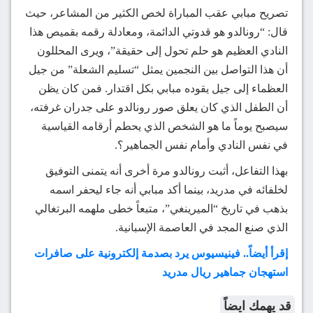
تصريح مبابي عقب المباراة لخص الكثير من المشاعر، حيث
قال: “رونالدو هو قدوتي الدائمة، ومعادلة رقمه بقميص هذا
النادي العظيم هو حلم تحول إلى حقيقة”، ويرى المحللون
أن هذا التواصل بين النجمين يمثل “تسليم الشعلة” من جيل
العظماء إلى جيل يقوده مبابي بكل اقتدار. فمن كان يظن
أن الطفل الذي كان يعلق صور رونالدو على جدران غرفته،
سيصبح يوماً ما هو الشخص الذي يحطم أرقامه القياسية
في نفس النادي وأمام نفس الجماهير؟.
بهذا التفاعل، أثبت رونالدو مرة أخرى أنه يتمنى التوفيق
لخلفائه في مدريد، بينما أكد مبابي أنه جاء ليحفر اسمه
بذهب في تاريخ “الميرينغي”، متبعاً خطى ملهمه البرتغالي
الذي صنع المجد في العاصمة الإسبانية.
إقرأ أيضاً.. فينيسيوس يرد بصدمة إلكترونية على صافرات
استهجان جماهير ريال مدريد
قد يهمك ايضاً