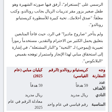
الرسمي على “إنستغرام”، أرفق فيها صورته الشهيرة وهو
طفل صغير يزور مقر تدريبات الريال بجانب رونالدو، وكتب
معلقاً: ”صدق أحلامك.. تحية كبيرة للأسطورة كريستيانو
رونالدو”.
ولم يتأخر “صاروخ ماديرا” في الرد، حيث فاجأ المتابعين
بتعليق يحمل الكثير من الاحترام والتقدير، مستخدماً رموزاً
تعبيرية (إيموجي) لـ “التحية” و”النار المشتعلة”، في إشارة
إلى استحقاق مبابي لهذا الإنجاز واستمرار توهجه بقميص
“البلانكوس”.
وجه
كريستيانو رونالدو (الرقم
كيليان مبابي (عام
المقارنة
القياسي)
2025)
عدد
59 هدفاً
59 هدفاً
الأهداف
النادي
ريال مدريد
ريال مدريد
معادلة الرقم في عام
المناسبة
رقم قياسي في عام واحد
2025