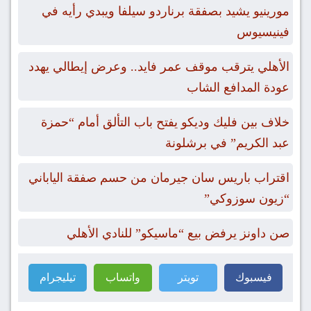
مورينيو يشيد بصفقة برناردو سيلفا ويبدي رأيه في
فينيسيوس
الأهلي يترقب موقف عمر فايد.. وعرض إيطالي يهدد
عودة المدافع الشاب
خلاف بين فليك وديكو يفتح باب التألق أمام “حمزة
عبد الكريم” في برشلونة
اقتراب باريس سان جيرمان من حسم صفقة الياباني
“زيون سوزوكي”
صن داونز يرفض بيع “ماسيكو” للنادي الأهلي
فيسبوك
تويتر
واتساب
تيليجرام