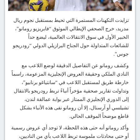
تزايدت التكهنات المستمرة التي تحيط بمستقبل نجوم ريال
مدريد، خرج الصحفي الإيطالي الموثوق “فابريزيو رومانو”،
الخبير الأول في سوق الانتقالات العالمية، ليضع حداً
للشائعات المتداولة حول الجناح البرازيلي الدولي “رودريجو
جوس”.
وكشف رومانو عن التفاصيل الدقيقة لوضع اللاعب مع
النادي الملكي وحقيقة العروض الإنجليزية المزعومة، راسماً
خارطة طريق لمستقبل اللاعب في “سانتياغو برنابيو”،
وتداولت تقارير صحفية مؤخراً أنباءً تربط رودريجو بالانتقال
إلى الدوري الإنجليزي الممتاز عبر بوابة عمالقة لندن،
تشيلسي أو آرسنال، إلا أن رومانو نفى هذه الأنباء بشكل
قاطع موضحاً الموقف الحالي.
وأكد رومانو أنه حتى هذه اللحظة، لا توجد أي عروض رسمية
أو حتى محادثات ملموسة تربط اللاعب بأي من الناديين،