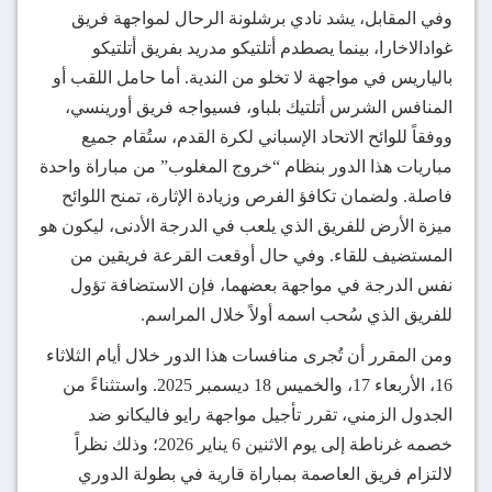
وفي المقابل، يشد نادي برشلونة الرحال لمواجهة فريق
غوادالاخارا، بينما يصطدم أتلتيكو مدريد بفريق أتلتيكو
بالياريس في مواجهة لا تخلو من الندية. أما حامل اللقب أو
المنافس الشرس أتلتيك بلباو، فسيواجه فريق أورينسي،
ووفقاً للوائح الاتحاد الإسباني لكرة القدم، ستُقام جميع
مباريات هذا الدور بنظام “خروج المغلوب” من مباراة واحدة
فاصلة. ولضمان تكافؤ الفرص وزيادة الإثارة، تمنح اللوائح
ميزة الأرض للفريق الذي يلعب في الدرجة الأدنى، ليكون هو
المستضيف للقاء. وفي حال أوقعت القرعة فريقين من
نفس الدرجة في مواجهة بعضهما، فإن الاستضافة تؤول
للفريق الذي سُحب اسمه أولاً خلال المراسم.
ومن المقرر أن تُجرى منافسات هذا الدور خلال أيام الثلاثاء
16، الأربعاء 17، والخميس 18 ديسمبر 2025. واستثناءً من
الجدول الزمني، تقرر تأجيل مواجهة رايو فاليكانو ضد
خصمه غرناطة إلى يوم الاثنين 6 يناير 2026؛ وذلك نظراً
لالتزام فريق العاصمة بمباراة قارية في بطولة الدوري