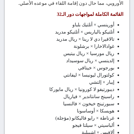
الأوروبي، مما حال دون إقامة اللقاء في موعده الأصلي.
القائمة الكاملة لمواجهات دور الـ32
أورينسي × أتلتيك بلباو
أتلتيكو بالياريس × أتلتيكو مدريد
تالافيرا دي لا رينا × ريال مدريد
غوادالاخارا × برشلونة
ريال مورسيا × ريال بيتيس
إلدينسي × ريال سوسيداد
بورجوس × خيتافي
كولتورال ليونيسا × ليفانتي
إيبار × إلتشي
ديبورتيفو لا كورونيا × ريال مايوركا
راسينج سانتاندير × فياريال
سبورتينج خيخون × فالنسيا
هويسكا × أوساسونا
غرناطة × رايو فاليكانو (مؤجلة)
ألباسيتي × سيلتا فيجو
ألافيس × إشبيلية