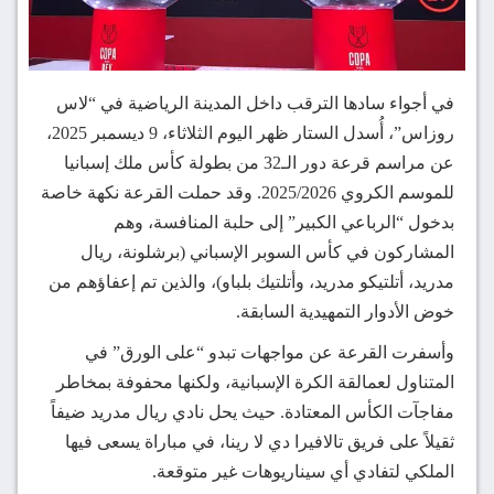
في أجواء سادها الترقب داخل المدينة الرياضية في “لاس
روزاس”، أُسدل الستار ظهر اليوم الثلاثاء، 9 ديسمبر 2025،
عن مراسم قرعة دور الـ32 من بطولة كأس ملك إسبانيا
للموسم الكروي 2025/2026. وقد حملت القرعة نكهة خاصة
بدخول “الرباعي الكبير” إلى حلبة المنافسة، وهم
المشاركون في كأس السوبر الإسباني (برشلونة، ريال
مدريد، أتلتيكو مدريد، وأتلتيك بلباو)، والذين تم إعفاؤهم من
خوض الأدوار التمهيدية السابقة.
وأسفرت القرعة عن مواجهات تبدو “على الورق” في
المتناول لعمالقة الكرة الإسبانية، ولكنها محفوفة بمخاطر
مفاجآت الكأس المعتادة. حيث يحل نادي ريال مدريد ضيفاً
ثقيلاً على فريق تالافيرا دي لا رينا، في مباراة يسعى فيها
الملكي لتفادي أي سيناريوهات غير متوقعة.