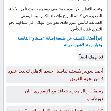
وتتجه الأنظار الآن صوب منتصف ديسمبر، حيث تأمل الأندية
الصغيرة في كتابة التاريخ وإقصاء الكبار، بينما يسعى
العمالقة لتأمين عبور هادئ نحو ثمن النهائي في سباقهم نحو
التتويج بلقب الكأس.
إقرأ أيضًا.. الكشف عن طبيعة إصابة “ميليتاو” القاسية
وغيابه يمتد لأشهر طويلة
قد يهمك ايضاً
أحمد شوبير يكشف تفاصيل حسم الأهلي لتجديد عقود
4 من نجوم الفريق
رسميًا.. ريال مدريد يتعاقد مع الإيفواري “يان
ديوماندي”
كواليس موافضات تجديد عقد “إمام عاشور” مع