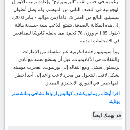
برغبتهم في حسم لقب “البريميرليج” وإعادة ترتيب الأوراق
الهجومية في النصف الثاني من الموسم، ولم يصل أنطوان
سيمينيو، البالغ من العمر 26 عامًا (من مواليد 7 يناير 2000)،
إلى هذه المكانة بالصدفة. يتمتع اللاعب ببنية جسدية هائلة
(طول 1.85 م ووزن 78 كجم)، مما يجعله كابوسًا للمدافعين
في الالتحامات البدنية.
وبدأ سيمينيو رحلته الكروية عبر سلسلة من الإعارات
والتنقلات في الأكاديميات، قبل أن يسطع نجمه مع نادي
بريستول سيتي. ومع انتقاله إلى بورنموث، انفجرت موهبته
بشكل لافت، ليتحول من مجرد لاعب واعد إلى أحد أخطر
المهاجمين في الدوري الإنجليزي الممتاز.
اقرا أيضًا.. رومانو يكشف كواليس ارتباط تشافي بمانشستر
يونايتد
قد يهمك ايضاً