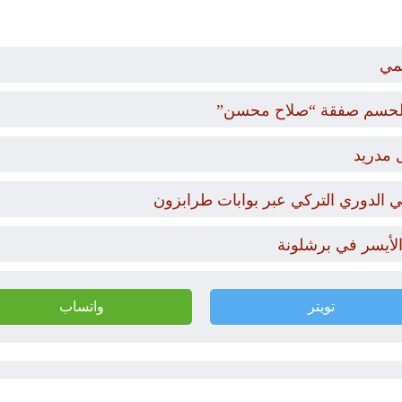
مي
ار لحسم صفقة “صلاح محسن”
 مدريد
 الدوري التركي عبر بوابات طرابزون
 الأيسر في برشلونة
تويتر
واتساب