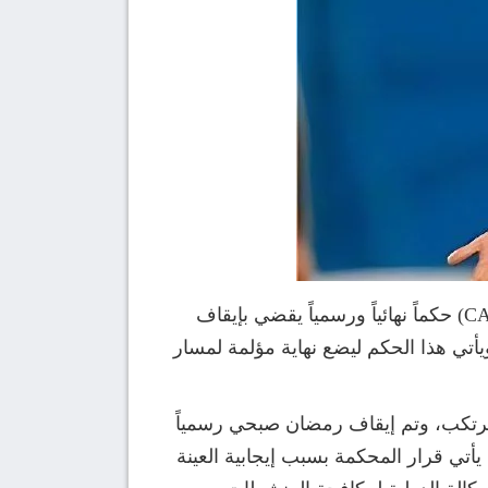
في قرار يعد بمثابة “صدمة مزدوجة” للكرة المصرية ونادي بيراميدز، أصدرت المحكمة الرياضية الدولية (CAS) حكماً نهائياً ورسمياً يقضي بإيقاف
تي هذا الحكم ليضع نهاية مؤلمة لمسار
رتكب، وتم إيقاف رمضان صبحي رسمياً
يأتي قرار المحكمة بسبب إيجابية العينة