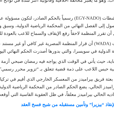
 وهو ما يعتبر مخالفة أخلاقية وقانونية أكثر شدة في لوائح ال
وتم إخطار المنظمة المصرية لمكافحة المنشطات (EGY-NADO) رسمياً بالح
ل إلى الفصل النهائي من المحكمة الرياضية الدولية، وسبق وأن
 تقرر المنظمة لاحقاً رفع الإيقاف والسماح للاعب بالعودة ل
وأعتبرت الوكالة الدولية لمكافحة المنشطات (WADA) أن قرار المنظمة المصرية 
ة الدولية في سويسرا، والتي بدورها أصدرت الحكم النهائي اليو
اية، حيث يأتي في الوقت الذي يواجه فيه رمضان صبحي أزمة ق
ضية حبس اللاعب على ذمة قضية تتعلق بـ “تزوير محرر رسمي”.
ثة فريق بيراميدز من المعسكر الخارجي الذي أقيم في تركيا 
راميدز الحالي، يضع الحكم الصادر من المحكمة الرياضية الدو
ه الحالي بيراميدز معلقاً، في ظل العقوبة القاسية التي أوقع
لإنقاذ “بيزيرا” وتأمين مستقبله من شبح فسخ العقد