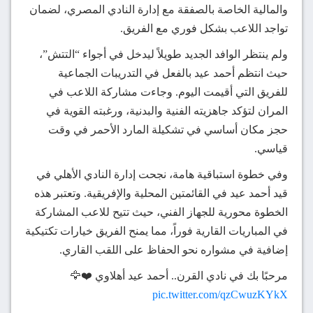
والمالية الخاصة بالصفقة مع إدارة النادي المصري، لضمان
تواجد اللاعب بشكل فوري مع الفريق.
ولم ينتظر الوافد الجديد طويلاً ليدخل في أجواء “التتش”،
حيث انتظم أحمد عيد بالفعل في التدريبات الجماعية
للفريق التي أقيمت اليوم. وجاءت مشاركة اللاعب في
المران لتؤكد جاهزيته الفنية والبدنية، ورغبته القوية في
حجز مكان أساسي في تشكيلة المارد الأحمر في وقت
قياسي.
وفي خطوة استباقية هامة، نجحت إدارة النادي الأهلي في
قيد أحمد عيد في القائمتين المحلية والإفريقية. وتعتبر هذه
الخطوة محورية للجهاز الفني، حيث تتيح للاعب المشاركة
في المباريات القارية فوراً، مما يمنح الفريق خيارات تكتيكية
إضافية في مشواره نحو الحفاظ على اللقب القاري.
مرحبًا بك في نادي القرن.. أحمد عيد أهلاوي ❤️🦅
pic.twitter.com/qzCwuzKYkX