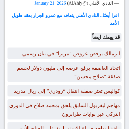
— ‏النادي الأهلي (@AlAhly)
January 21, 2026
اقرا أيضًا.. النادي الأهلي يتعاقد مع عمرو الجزار بعقد طويل
الأمد
قد يهمك ايضاً
الزمالك يرفض عروض “بيزيرا” في بيان رسمي
اتحاد العاصمة يرفع عرضه إلى مليون دولار لحسم
صفقة “صلاح محسن”
كواليس تعثر صفقة انتقال “رودري” إلى ريال مدريد
مهاجم ليفربول السابق يلحق بمحمد صلاح في الدوري
التركي عبر بوابات طرابزون
رافينيا يواجه صراع الاستمرارية على الجناح الأيسر