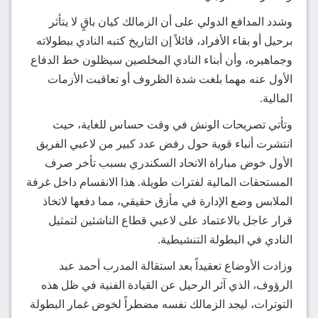
وشدد المدافع الدولي على أن الزمالك كيان باقٍ لا يتأثر
برحيل أو بقاء الأفراد، قائلاً إن التاريخ كتبه النادي ببطولاته
وجماهيره، وأن أبناء النادي المخلصين سيظلون خط الدفاع
الأول عنه مهما بلغت شدة الظروف أو تعاقبت الأزمات
المالية.
وتأتي تصريحات الونش في وقت حساس للغاية، حيث
انتشرت أنباء قوية حول رفض عدد كبير من لاعبي الفريق
الأول خوض مباراة الاتحاد السكندري بسبب تأخر صرف
المستحقات المالية لفترات طويلة. هذا الانقسام داخل غرفة
الملابس وضع الإدارة في مأزق حقيقي، مما دفعها لاتخاذ
قرار عاجل بالاعتماد على لاعبي قطاع الناشئين لتمثيل
النادي في البطولة التنشيطية.
وزادت الأوضاع تعقيداً بعد استقالة المدرب أحمد عبد
الرؤوف، الذي آثر الرحيل عن القيادة الفنية في ظل هذه
التوترات، ليجد الزمالك نفسه مضطراً لخوض غمار البطولة