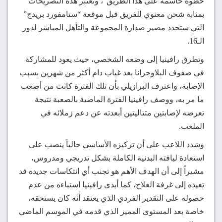
خطوة حاسمة على هذا الطريق”، وتعتبر هذه التصريحات
بمثابة شحن معنوي للفريق قبل موقعة “ستامفورد بريدج”
التي ستحدد مصير صدارة المجموعة والتأهل المباشر لدور
الـ16.
وتطرق رافينيا إلى وضعه الشخصي، حيث يعود للمشاركة
في صفوف البلاوجرانا بعد غياب دام أكثر من شهرين بسبب
الإصابة، واعترف البرازيلي بأن تلك الفترة كانت من أصعب
ما مر به، ووصف رافينيا الفترة الماضية بالصعبة نتيجة
تعرضه لإصابتين متتاليتين أبعدته عن دعم زملائه في
الملعب.
وشدد اللاعب على أن تركيزه الأساسي حالياً ينصب على
استعادة لياقته البدنية الكاملة بشكل تدريجي ومدروس،
مشيراً إلى أن الهدف الأهم هو تجنب أي انتكاسات جديدة قد
تعيده إلى غرفة العلاج، كما أبدى رافينيا استياءه من عدم
حصوله على التقدير الفردي الذي يعتقد أنه كان يستحقه،
خاصة بعد المستوى المميز الذي قدمه في الموسم الماضي