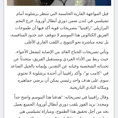
قبل المواجهة القارية الحاسمة التي تنتظر برشلونة أمام
تشيلسي في لندن ضمن دوري أبطال أوروبا، خرج النجم
البرازيلي “رافينيا” بتصريحات قوية أكد فيها أن طموحات
الفريق الكتالوني هذا الموسم لا تتوقف عند حدود المنافسة،
بل تتجه مباشرة نحو التتويج بـ اللقب القاري الأغلى.
وتأتي تصريحات الجناح العائد من الإصابة لتشعل الأجواء،
حيث ربط بين الأداء الفردي ومستقبل الفريق، متحدثاً عن
تحدياته الشخصية وغيابه عن التقدير، وإيمانه بالجيل الصاعد
في “كامب نو”، وأكد رافينيا أن أجندة برشلونة لا تحتوي
سوى على هدف واحد رئيسي يمكن أن يرضي جماهيره
ومكانة النادي التاريخية.
وقال رافينيا في تصريحاته: “هدفنا هذا الموسم واضح جداً
ومحدد: نريد الفوز بلقب دوري أبطال أوروبا، الجميع يعمل
بجد من أجل تحقيق هذا الطموح، ومباراة تشيلسي هي