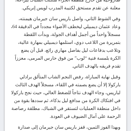
معلنة عن تقدم مستحق لكتيبة المدرب لويس إنريكي.
وفي الشوط الثاني، واصل باريس سان جيرمان هيمنته،
وعاد عثمان ديمبيلي ليخطف الأضواء مجدداً في الدقيقة 64،
مسجلاً واحداً من أجمل أهداف الجولة، وبدأت اللقطة
بتمريرة من اللاعب دوي، استلمها ديمبيلي بمهارة عالية،
وتلاعب بدفاعات ليل بفاصل مهاري رائع، قبل أن يضع
الكرة بلمسة فنية “لوب” من فوق حارس المرمى، معززاً
تقدم فريقه بالهدف الثاني.
وقبل نهاية المباراة، رفض النجم الشاب المتألق برادلي
باركولا إلا أن يضع بصمته في اللقاء، مسجلاً الهدف الثالث
لباريس، وجاء الهدف نتاجاً للضغط العالي، حيث نجح باركولا
في افتكاك الكرة من مدافع ليل بذكاء، ثم سددها بقوة من
داخل منطقة العمليات لتستقر في الشباك، مطلقة رصاصة
الرحمة على آمال الضيوف في العودة.
وبهذا الفوز الثمين، قفز باريس سان جيرمان إلى صدارة