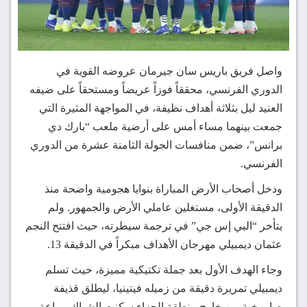
واصل فريق باريس سان جيرمان عروضه القوية في
الدوري الفرنسي، محققاً فوزاً عريضاً ومستحقاً على ضيفه
العنيد ليل بثلاثة أهداف نظيفة، في المواجهة المثيرة التي
جمعت بينهما مساء أمس على أرضية ملعب “بارك دي
برانس”، ضمن منافسات الجولة الثامنة عشرة من الدوري
الفرنسي.
ودخل أصحاب الأرض المباراة بنوايا هجومية واضحة منذ
الدقيقة الأولى، مستغلين عاملي الأرض والجمهور. ولم
يتأخر “البي إس جي” في ترجمة سيطرته، حيث افتتح النجم
عثمان ديمبيلي مهرجان الأهداف مبكراً في الدقيقة 13.
وجاء الهدف الأول بعد جملة تكتيكية مميزة، حيث تسلم
ديمبيلي تمريرة دقيقة من زميله فيتينيا، ليطلق قذيفة
صاروخية من خارج منطقة الجزاء سكنت الشباك ببراعة،