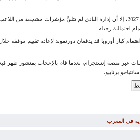
ويمتد عقد شلوتربيك مع دورتموند حتى عام 2027، إلا أن إدارة النادي لم تتلقَّ مؤشر
م احتمالية رحيله.
هتمام كبار أوروبا قد يدفعان دورتموند لإعادة تقييم موقفه خل
هنات عبر منصة إنستجرام، بعدما قام بالإعجاب بمنشور ظهر في
نتياجو برنابيو.
بط
دية في المغرب