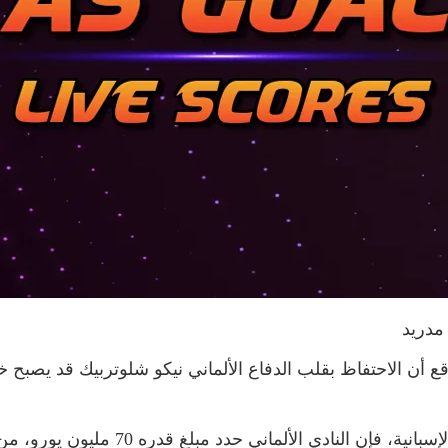
مدريد
واقع أن الاحتفاظ بقلب الدفاع الألماني نيكو شلوتربيك قد يصب
وبحسب ما أرودته شبكة “El Desmarque” ال