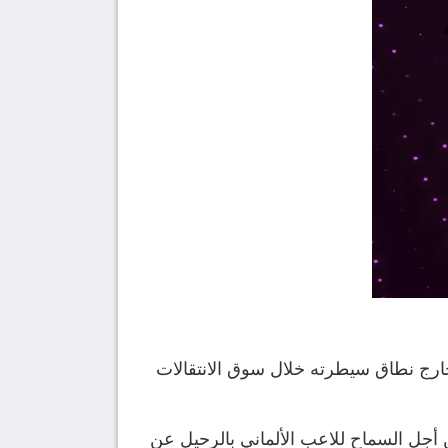
ح خارج نطاق سيطرته خلال سوق الانتقالات
إسبانية، فإن النادي الألماني حدد مبلغ قدره 70 مليون يورو، من أجل السماح للاعب الألماني بالرحيل عن