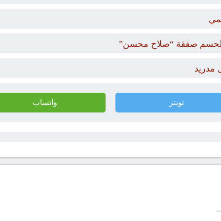
مي
ار لحسم صفقة “صلاح محسن”
 مدريد
تويتر
واتساب