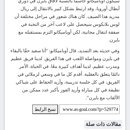
سيكون أوباميكانو حاسما بالنسبة لآفاق بايرن في دوري
أبطال أوروبا، وقد ارتبط بشكل كبير بالانتقال إلى ريال
مدريد هذا الصيف. كان هناك شعور في مراحل مختلفة أن
لوس بلانكوس سيحصل على لاعب آخر من النخبة في
صفقة انتقال مجانية، لكن أوباميكانو التزم بمستقبله مع
بايرن.
وفي حديثه بعد التمديد، قال أوباميكانو: “أنا سعيد حقًا بالبقاء
في بايرن ومواصلة اللعب في هذا الفريق. لدينا فريق عظيم
ومدرب عظيم. لدينا أهداف كبيرة معًا. في الحياة، الأمر
دائمًا يتعلق بالعقلية. أقدم كل ما في وسعي لزملائي في
الفريق، في كل جلسة تدريبية، وأريد الحفاظ على شباكي
نظيفة في كل مباراة وأريد الفوز بأكبر عدد ممكن من
الألقاب مع بايرن”.
نسخ الرابط
مقالات ذات صلة