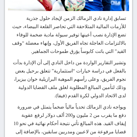
تسابق إدارة نادي الزمالك الزمن لإيجاد حلول جذرية
للأزمات المالية المتلاحقة التي تحاصر القلعة البيضاء، حيث
تضع الإدارة نصب أعينها توفير سيولة مادية ضخمة للوفاء
بالالتزامات العاجلة تجاه الفريق الأول، وإنهاء معضلة “وقف
القيد” التي باتت كابوساً يؤرق طموحات الجماهير.
وتشير التقارير الواردة من داخل النادي إلى أن الإدارة بدأت
بالفعل في دراسة خيارات “استثمارية” تتعلق برحيل بعض
نجوم الفريق، وعلى رأسهم الموهبة البرازيلية خوان بيزيرا،
وذلك لتأمين المبالغ المطلوبة لغلق ملف القضايا الدولية
لدى الاتحاد الدولي لكرة القدم (فيفا).
ويواجه نادي الزمالك تحدياً مالياً ضخماً يتمثل في ضرورة
دفع ما يقرب من 2 مليون و200 ألف دولار لرفع عقوبة
إيقاف القيد. هذه المبالغ تأتي نتيجة أحكام نهائية في نحو 10
قضايا مرفوعة من لاعبين ومدربين سابقين، بالإضافة إلى