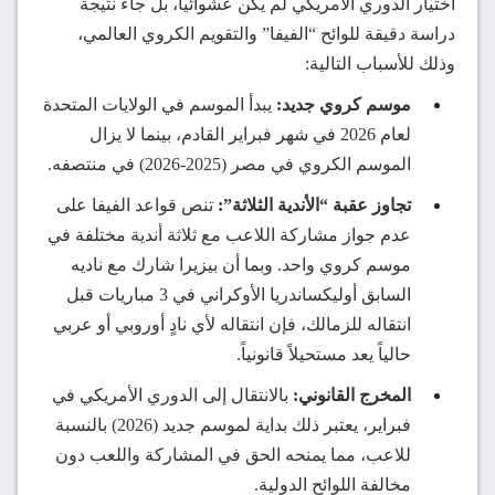
اختيار الدوري الأمريكي لم يكن عشوائياً، بل جاء نتيجة
دراسة دقيقة للوائح “الفيفا” والتقويم الكروي العالمي،
وذلك للأسباب التالية:
موسم كروي جديد:
يبدأ الموسم في الولايات المتحدة
لعام 2026 في شهر فبراير القادم، بينما لا يزال
الموسم الكروي في مصر (2025-2026) في منتصفه.
تجاوز عقبة “الأندية الثلاثة”:
تنص قواعد الفيفا على
عدم جواز مشاركة اللاعب مع ثلاثة أندية مختلفة في
موسم كروي واحد. وبما أن بيزيرا شارك مع ناديه
السابق أوليكساندريا الأوكراني في 3 مباريات قبل
انتقاله للزمالك، فإن انتقاله لأي نادٍ أوروبي أو عربي
حالياً يعد مستحيلاً قانونياً.
المخرج القانوني:
بالانتقال إلى الدوري الأمريكي في
فبراير، يعتبر ذلك بداية لموسم جديد (2026) بالنسبة
للاعب، مما يمنحه الحق في المشاركة واللعب دون
مخالفة اللوائح الدولية.