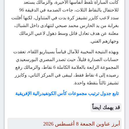
كانت المباراة تلفظ أنفاسها الأخيرة، والزمالك يستعد
للاحتفال بالنقاط الثلاث، جاءت الصدمة في الدقيقة 96
سدد لاعب كايزر تشيفز كرة بدت في المتناول، لكنها أفلتت
بغرابة من يد الحارس محمد صبحي لتتهادى داخل الشباك،
معلنة عن هدف تعادل قاتل وسط ذهول لاعبي الزمالك
وجهازهم الفني.
وبهذه النتيجة المخيبة للآمال قياساً بسيناريو اللقاء، تعقدت
حسابات الصدارة قليلاً، حيث تصدر المصري البورسعيدي
المجموعة الرابعة بالعلامة الكاملة 6 نقاط، والزمالك رفع
رصيده إلى 4 نقاط فقط، ليبقى في المركز الثاني، وكايزر
تشيفز ثالثاً بنقطة واحدة.
تابع جدول ترتيب مجموعات كأس الكونفيدرالية الإفريقية
قد يهمك ايضاً
أبرز عناوين الجمعة 8 أغسطس 2026