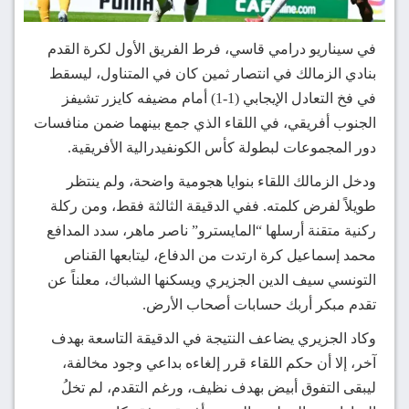
في سيناريو درامي قاسي، فرط الفريق الأول لكرة القدم
بنادي الزمالك في انتصار ثمين كان في المتناول، ليسقط
في فخ التعادل الإيجابي (1-1) أمام مضيفه كايزر تشيفز
الجنوب أفريقي، في اللقاء الذي جمع بينهما ضمن منافسات
دور المجموعات لبطولة كأس الكونفيدرالية الأفريقية.
ودخل الزمالك اللقاء بنوايا هجومية واضحة، ولم ينتظر
طويلاً لفرض كلمته. ففي الدقيقة الثالثة فقط، ومن ركلة
ركنية متقنة أرسلها “المايسترو” ناصر ماهر، سدد المدافع
محمد إسماعيل كرة ارتدت من الدفاع، ليتابعها القناص
التونسي سيف الدين الجزيري ويسكنها الشباك، معلناً عن
تقدم مبكر أربك حسابات أصحاب الأرض.
وكاد الجزيري يضاعف النتيجة في الدقيقة التاسعة بهدف
آخر، إلا أن حكم اللقاء قرر إلغاءه بداعي وجود مخالفة،
ليبقى التفوق أبيض بهدف نظيف، ورغم التقدم، لم تخلُ