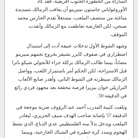
المباراة من الخطورة الجنوب أفريقية، فقد كاد
الأوروغواياني جاستون سيرينو أن يعاقب الزمالك بتسديدة
مباغتة من منتصف الملعب، مستغلاً تقدم الحارس محمد
صبحي، لكن العارضة تعاطفت مع الزمالك وأنقذت
الموقف.
وشهد الشوط الأول تدخلات عنيفة أدت إلى استبدال
اضطراري في صفوف كايزر تشيفز بخروج نجمهم سيرينو
مصاباً، بينما طالب الزمالك بركلة جزاء للأنجولي شيكو بانزا
قبل الاستراحة، لكن الحكم أمر باستمرار اللعب، وواصل
الزمالك سيطرته في الشوط الثاني، وأهدر صانع الألعاب
البرازيلي خوان بيزيرا فرصة محققة بعد مجهود فردي رائع
في الدقيقة 50.
وتلقت كتيبة المدرب أحمد عبد الرؤوف ضربة موجعة في
الدقيقة 57 بإصابة صاحب الهدف سيف الجزيري، ليغادر
الملعب ويدخل بدلاً منه الفلسطيني عدي الدباغ، الذي نشط
الهجوم وسدد كرة خطيرة في الشباك الخارجية، وبينما