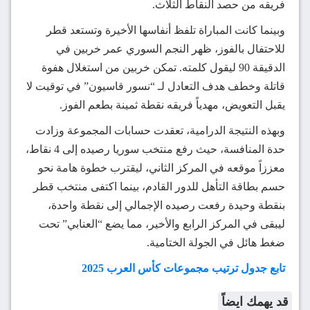
فريقه من حصد النقاط الثلاث.
وبينما كانت المباراة تلفظ أنفاسها الأخيرة وتستعد قطر
للاحتفال بالفوز، ظهر النجم السوري عمر خربين في
الدقيقة 90 ليقول كلمته. تمكن خربين من استغلال هفوة
قاتلة وخطف هدف التعادل لـ “نسور قاسيون” في توقيت لا
يقبل التعويض، مهدياً فريقه نقطة ثمينة بطعم الفوز.
وبهذه النتيجة الدرامية، تعقدت حسابات المجموعة وزادت
حدة المنافسة، حيث رفع منتخب سوريا رصيده إلى 4 نقاط،
معززاً موقعه في المركز الثاني، ليقترب خطوة هامة نحو
حسم بطاقة التأهل للدور القادم، بينما اكتفى منتخب قطر
بنقطة وحيدة رفعت رصيده الإجمالي إلى نقطة واحدة،
ليبقى في المركز الرابع والأخير، مما يضع “العنابي” تحت
ضغط هائل في الجولة الختامية.
تابع جدول ترتيب مجموعات كأس العرب 2025
قد يهمك ايضاً