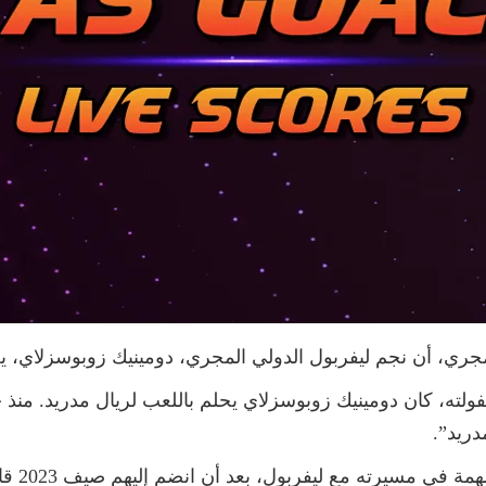
جري، أن نجم ليفربول الدولي المجري، دومينيك زوبوسزلاي، يح
، كان دومينيك زوبوسزلاي يحلم باللعب لريال مدريد. منذ خط
دريد”.