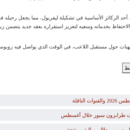
زوبوسزلاي، البالغ من العمر 25 عامًا، أحد الركائز الأساسية في تشكيلة ليفربول، م
حتفاظ بخدماته وسعيه لتعزيز استقراره بعقد جديد يتضمن زيادة 
نات حول مستقبل اللاعب، في الوقت الذي يواصل فيه زوبوسز
بط
يات طرابزون سبور خلال أغسطس
ال بسبب مطالب مالية مرتفعة