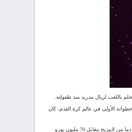
لم باللعب لريال مدريد منذ طفولته.
واته الأولى في عالم كرة القدم، كان
ويعيش النجم المجري الشاب حاليا مرحلة مهمة في مسيرته مع ليفربول، بعد أن انضم إليهم صيف 2023 قادما من لايبزيج مقابل 70 مليون يورو