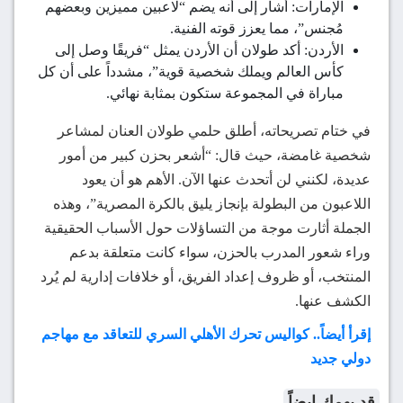
الإمارات: أشار إلى أنه يضم “لاعبين مميزين وبعضهم
مُجنس”، مما يعزز قوته الفنية.
الأردن: أكد طولان أن الأردن يمثل “فريقًا وصل إلى
كأس العالم ويملك شخصية قوية”، مشدداً على أن كل
مباراة في المجموعة ستكون بمثابة نهائي.
في ختام تصريحاته، أطلق حلمي طولان العنان لمشاعر
شخصية غامضة، حيث قال: “أشعر بحزن كبير من أمور
عديدة، لكنني لن أتحدث عنها الآن. الأهم هو أن يعود
اللاعبون من البطولة بإنجاز يليق بالكرة المصرية”، وهذه
الجملة أثارت موجة من التساؤلات حول الأسباب الحقيقية
وراء شعور المدرب بالحزن، سواء كانت متعلقة بدعم
المنتخب، أو ظروف إعداد الفريق، أو خلافات إدارية لم يُرد
الكشف عنها.
إقرأ أيضاً.. كواليس تحرك الأهلي السري للتعاقد مع مهاجم
دولي جديد
قد يهمك ايضاً