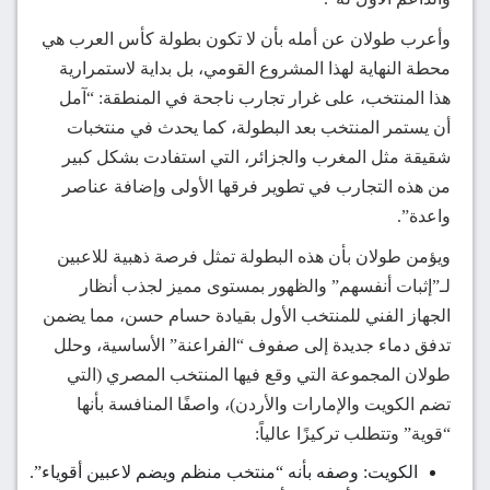
وأعرب طولان عن أمله بأن لا تكون بطولة كأس العرب هي
محطة النهاية لهذا المشروع القومي، بل بداية لاستمرارية
هذا المنتخب، على غرار تجارب ناجحة في المنطقة: “آمل
أن يستمر المنتخب بعد البطولة، كما يحدث في منتخبات
شقيقة مثل المغرب والجزائر، التي استفادت بشكل كبير
من هذه التجارب في تطوير فرقها الأولى وإضافة عناصر
واعدة”.
ويؤمن طولان بأن هذه البطولة تمثل فرصة ذهبية للاعبين
لـ”إثبات أنفسهم” والظهور بمستوى مميز لجذب أنظار
الجهاز الفني للمنتخب الأول بقيادة حسام حسن، مما يضمن
تدفق دماء جديدة إلى صفوف “الفراعنة” الأساسية، وحلل
طولان المجموعة التي وقع فيها المنتخب المصري (التي
تضم الكويت والإمارات والأردن)، واصفًا المنافسة بأنها
“قوية” وتتطلب تركيزًا عالياً:
الكويت: وصفه بأنه “منتخب منظم ويضم لاعبين أقوياء”.