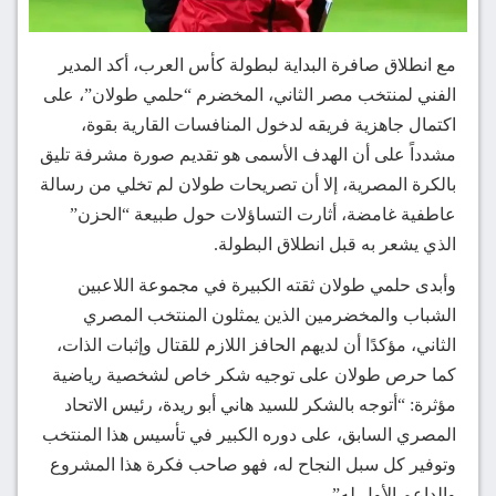
مع انطلاق صافرة البداية لبطولة كأس العرب، أكد المدير
الفني لمنتخب مصر الثاني، المخضرم “حلمي طولان”، على
اكتمال جاهزية فريقه لدخول المنافسات القارية بقوة،
مشدداً على أن الهدف الأسمى هو تقديم صورة مشرفة تليق
بالكرة المصرية، إلا أن تصريحات طولان لم تخلي من رسالة
عاطفية غامضة، أثارت التساؤلات حول طبيعة “الحزن”
الذي يشعر به قبل انطلاق البطولة.
وأبدى حلمي طولان ثقته الكبيرة في مجموعة اللاعبين
الشباب والمخضرمين الذين يمثلون المنتخب المصري
الثاني، مؤكدًا أن لديهم الحافز اللازم للقتال وإثبات الذات،
كما حرص طولان على توجيه شكر خاص لشخصية رياضية
مؤثرة: “أتوجه بالشكر للسيد هاني أبو ريدة، رئيس الاتحاد
المصري السابق، على دوره الكبير في تأسيس هذا المنتخب
وتوفير كل سبل النجاح له، فهو صاحب فكرة هذا المشروع
والداعم الأول له”.