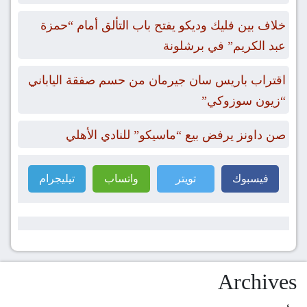
خلاف بين فليك وديكو يفتح باب التألق أمام “حمزة
عبد الكريم” في برشلونة
اقتراب باريس سان جيرمان من حسم صفقة الياباني
“زيون سوزوكي”
صن داونز يرفض بيع “ماسيكو” للنادي الأهلي
فيسبوك
تويتر
واتساب
تيليجرام
Archives