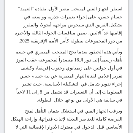
استقر الجهاز الفني لمنتخب مصر الأول، بقيادة “العميد”
حسام حسن، على إجراء تغييرات جذرية وواسعة في
تشكيل الفريق الذي سيخوض مواجهة أنجولا، والمقرر
إقامتها غداً الاثنين، ضمن منافسات الجولة الثالثة والأخيرة
من دور المجموعات ببطولة كأس الأمم الإفريقية 2025.
وتأتي هذه الخطوة بعدما نجح المنتخب المصري في حسم
تأهله رسمياً إلى دور الـ16 متصدراً لمجموعته عقب الفوز
في أول جولتين على زيمبابوي وجنوب إفريقيا، وكشف
تقرير إعلامي لقناة النهار المصرية عن نية حسام حسن
إجراء تدوير شامل في التشكيلة الأساسية، حيث تشير
المعلومات إلى أن التغييرات قد تشمل من 8 إلى 11 لاعباً
في سابقة هي الأولى من نوعها خلال البطولة.
ويرغب الجهاز الفني في استغلال ضمان التأهل لمنح
الفرصة كاملة للعناصر البديلة لإثبات قدراتها، وإراحة الهيكل
الأساسي قبل الدخول في معترك الأدوار الإقصائية التي لا