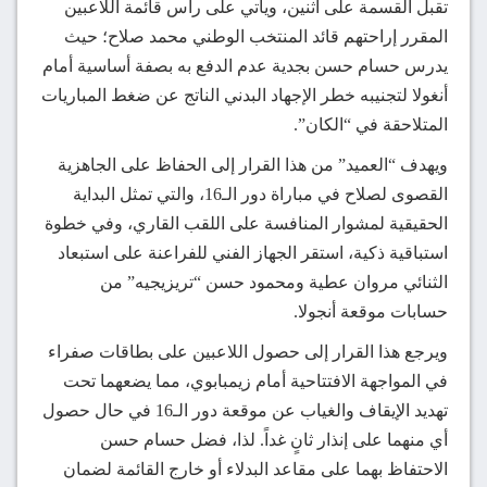
تقبل القسمة على اثنين، ويأتي على رأس قائمة اللاعبين
المقرر إراحتهم قائد المنتخب الوطني محمد صلاح؛ حيث
يدرس حسام حسن بجدية عدم الدفع به بصفة أساسية أمام
أنغولا لتجنيبه خطر الإجهاد البدني الناتج عن ضغط المباريات
المتلاحقة في “الكان”.
ويهدف “العميد” من هذا القرار إلى الحفاظ على الجاهزية
القصوى لصلاح في مباراة دور الـ16، والتي تمثل البداية
الحقيقية لمشوار المنافسة على اللقب القاري، وفي خطوة
استباقية ذكية، استقر الجهاز الفني للفراعنة على استبعاد
الثنائي مروان عطية ومحمود حسن “تريزيجيه” من
حسابات موقعة أنجولا.
ويرجع هذا القرار إلى حصول اللاعبين على بطاقات صفراء
في المواجهة الافتتاحية أمام زيمبابوي، مما يضعهما تحت
تهديد الإيقاف والغياب عن موقعة دور الـ16 في حال حصول
أي منهما على إنذار ثانٍ غداً. لذا، فضل حسام حسن
الاحتفاظ بهما على مقاعد البدلاء أو خارج القائمة لضمان