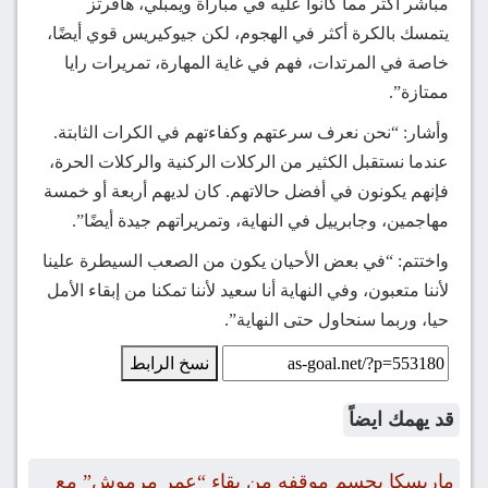
مباشر أكثر مما كانوا عليه في مباراة ويمبلي، هافرتز
يتمسك بالكرة أكثر في الهجوم، لكن جيوكيريس قوي أيضًا،
خاصة في المرتدات، فهم في غاية المهارة، تمريرات رايا
ممتازة”.
وأشار: “نحن نعرف سرعتهم وكفاءتهم في الكرات الثابتة.
عندما نستقبل الكثير من الركلات الركنية والركلات الحرة،
فإنهم يكونون في أفضل حالاتهم. كان لديهم أربعة أو خمسة
مهاجمين، وجابرييل في النهاية، وتمريراتهم جيدة أيضًا”.
واختتم: “في بعض الأحيان يكون من الصعب السيطرة علينا
لأننا متعبون، وفي النهاية أنا سعيد لأننا تمكنا من إبقاء الأمل
حيا، وربما سنحاول حتى النهاية”.
نسخ الرابط
قد يهمك ايضاً
ماريسكا يحسم موقفه من بقاء “عمر مرموش” مع