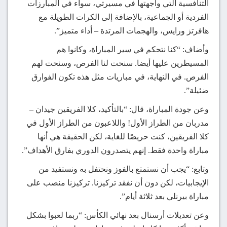
التنافسية التي واجهتها في مسيرتي، سواء في المبارزات
الفردية أو الجماعية، بالإضافة إلى الكرات الطويلة مع
هافرتز ورايس، والهجمات المرتدة – أداء متميز”.
وأضاف: “كنا نتحكم في سير المباراة، وكانوا هم
المسيطرين عليها أيضا. سنحت لنا الفرص، وسنحت لهم
الفرص. في النهاية، في مباريات مثل هذه تكون الفوارق
ضئيلة”.
وعن جودة المباراة، قال: “بالتأكيد، كلا الفريقين جيدان –
مدربان من الطراز الأول! واللاعبون من الطراز الأول في
كلا الفريقين، كنت حريصًا للغاية، لكن الحقيقة هي أنها
مباراة واحدة فقط. إنهم يتصدرون الدوري بفارق الأهداف”.
وتابع: “يجب أن نستمتع بالفوز ونحتفل به ونستفيد من
الإيجابيات، لكن دون أن نفقد تركيزنا. تركيزنا منصب على
مباراة بيرنلي بعد ثلاثة أيام”.
وعن تعديلات أرسنال بعد نهائي الكأس: “ربما لعبوا بشكل