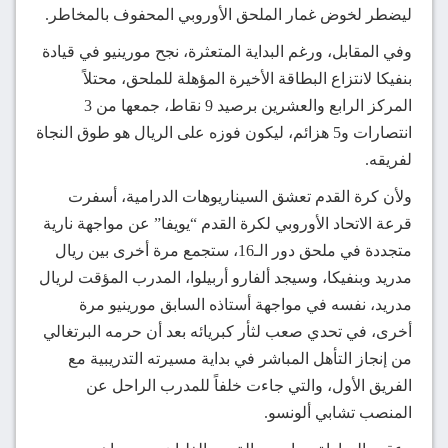
ليضطر لخوض غمار الملحق الأوروبي المحفوف بالمخاطر.
وفي المقابل، ورغم البداية المتعثرة، نجح مورينيو في قيادة
بنفيكا لانتزاع البطاقة الأخيرة المؤهلة للملحق، محتلاً
المركز الرابع والعشرين برصيد 9 نقاط، جمعها من 3
انتصارات و5 هزائم، ليكون فوزه على الريال هو طوق النجاة
لفريقه.
ولأن كرة القدم تعشق السيناريوهات الدرامية، أسفرت
قرعة الاتحاد الأوروبي لكرة القدم “يويفا” عن مواجهة نارية
متجددة في ملحق دور الـ16، ستجمع مرة أخرى بين ريال
مدريد وبنفيكا، وسيجد ألفارو أربيلوا، المدرب المؤقت لريال
مدريد، نفسه في مواجهة أستاذه السابق مورينيو مرة
أخرى، في تحدي صعب لثأر كبريائه بعد أن حرمه البرتغالي
من إنجاز التأهل المباشر في بداية مسيرته التدريبية مع
الفريق الأول، والتي جاءت خلفاً للمدرب الراحل عن
المنصب تشابي ألونسو.