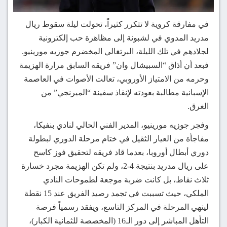
في مفارقة كروية لا تتكرر كثيراً، تحولت ليلة سقوط ريال
مدريد المدوي في لشبونة إلى مظاهرة حب إلكترونية
لجلادهم في تلك الليلة، البرتغالي المخضرم جوزيه مورينيو.
فبعد أن أذاق “السبيشال وان” فريقه السابق مرارة الهزيمة
وحرمه من الامتياز الأوروبي، تعالت الأصوات في العاصمة
الإسبانية مطالبة بعودته لإنقاذ سفينة “الميرنجي” من
الغرق.
وفجر جوزيه مورينيو، المدير الفني الحالي لنادي بنفيكا،
مفاجأة من العيار الثقيل في ختام مرحلة الدوري لبطولة
دوري أبطال أوروبا، بعدما قاد فريقه لتحقيق فوز كاسح
على ريال مدريد بنتيجة 4-2، ولم تكن الهزيمة مجرد خسارة
ثلاث نقاط، بل كانت ضربة موجعة لطموحات النادي
الملكي، حيث تسببت في تجمد رصيد الفريق عند 15 نقطة
لينهي المرحلة في المركز التاسع، ويفقد رسمياً فرصة
التأهل المباشر إلى دور الـ16 (المخصصة للثمانية الكبار)،