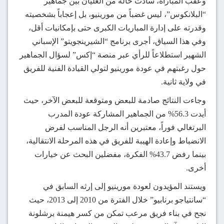
وعقب المباراة، سادت حالة من الغليان بين جماهير
“البلانكوس”، ليس غضباً من مورينيو، بل إعجاباً بشخصيته
وقدرته على إدارة المباريات الكبرى حتى بإمكانيات أقل،
وفي هذا السياق، أجرى برنامج “الشيرينجويتو” الإسباني
الشهير استطلاعاً للرأي عبر منصة “إكس” لسؤال الجماهير
حول رغبتهم في عودة مورينيو لتولي القيادة الفنية للفريق
في ولاية ثانية.
وجاءت النتائج صادمة للبعض ومتوقعة للبعض الآخر، حيث
أيدت 56.3% من الجماهير المشاركة عودة المدرب
البرتغالي فوراً، معتبرين أنه الرجل المناسب لفرض
الانضباط وإعادة الهيبة للفريق في هذه المرحلة الانتقالية،
بينما رفض 43.7% الفكرة، مفضلين البحث عن خيارات
أخرى.
ويستند المؤيدون لعودة مورينيو إلى إرثه السابق في
“سانتياجو برنابيو” خلال الفترة من 2010 إلى 2013، حيث
نجح في بناء فريق مرعب تمكن من كسر هيمنة برشلونة