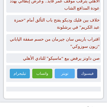
الأهلي يترقب موقف عمر فايد.. وعرض إيطالي يهدد
عودة المدافع الشاب
خلاف بين فليك وديكو يفتح باب التألق أمام “حمزة
عبد الكريم” في برشلونة
اقتراب باريس سان جيرمان من حسم صفقة الياباني
“زيون سوزوكي”
صن داونز يرفض بيع “ماسيكو” للنادي الأهلي
فيسبوك
تويتر
واتساب
تيليجرام