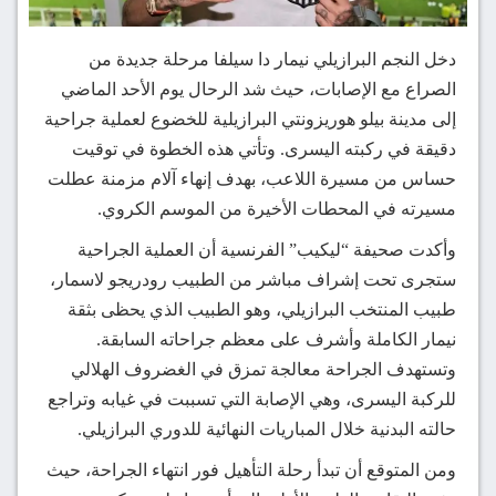
دخل النجم البرازيلي نيمار دا سيلفا مرحلة جديدة من
الصراع مع الإصابات، حيث شد الرحال يوم الأحد الماضي
إلى مدينة بيلو هوريزونتي البرازيلية للخضوع لعملية جراحية
دقيقة في ركبته اليسرى. وتأتي هذه الخطوة في توقيت
حساس من مسيرة اللاعب، بهدف إنهاء آلام مزمنة عطلت
مسيرته في المحطات الأخيرة من الموسم الكروي.
وأكدت صحيفة “ليكيب” الفرنسية أن العملية الجراحية
ستجرى تحت إشراف مباشر من الطبيب رودريجو لاسمار،
طبيب المنتخب البرازيلي، وهو الطبيب الذي يحظى بثقة
نيمار الكاملة وأشرف على معظم جراحاته السابقة.
وتستهدف الجراحة معالجة تمزق في الغضروف الهلالي
للركبة اليسرى، وهي الإصابة التي تسببت في غيابه وتراجع
حالته البدنية خلال المباريات النهائية للدوري البرازيلي.
ومن المتوقع أن تبدأ رحلة التأهيل فور انتهاء الجراحة، حيث