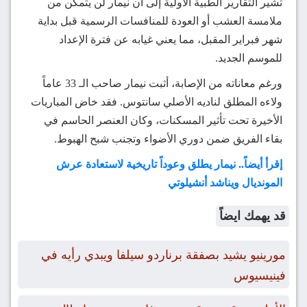
تشير التقارير الطبية الأولية إلى أن نيمار لن يتمكن من
ملامسة العشب أو العودة للمنافسات الرسمية قبل بداية
شهر فبراير المقبل، مما يعني غيابه عن فترة الإعداد
للموسم الجديد.
ورغم معاناته من الإصابة، أثبت نيمار صاحب الـ 33 عاماً
ولاءه المطلق لناديه الأصلي سانتوس. فقد خاض المباريات
الأخيرة تحت تأثير المسكنات، وكان العنصر الحاسم في
بقاء الفريق ضمن دوري الأضواء وتجنب شبح الهبوط.
إقرأ أيضاً.. نيمار يطلق وعوداً تاريخية لاستعادة عرش
المونديال ويناشد أنشيلوتي
قد يهمك ايضاً
مورينيو يشيد بصفقة برناردو سيلفا ويبدي رأيه في
فينيسيوس