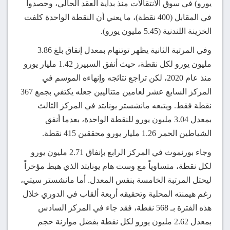
يورو) في سوق الانتقالات منذ بداية العقد الحالي، وحصدوا
في المقابل (400 نقطة)، ما يعني أن النقطة الواحدة كلفت
الخزينة اللندنية (5.45 مليون يورو).
وفي المرتبة الثانية يظهر توتنهام بمعدل إنفاق بلغ 3.86
مليون يورو لكل نقطة، حيث أنفق السبيرز 1.42 مليار يورو
منذ عام 2020، لكن تراجع نتائجه وإنهاءه الموسم في
المركز السابع عشر لعامين متتاليين جعله يكتفي بجمع 367
نقطة فقط. ويتبعه مانشستر يونايتد في المركز الثالث
بمعدل 3.04 مليون يورو للنقطة الواحدة، بعدما أنفق
الشياطين الحمر 1.26 مليار يورو محققين 415 نقطة.
وجاء بورنموث في المركز الرابع بإنفاق 2.71 مليون يورو
لكل نقطة، متساوياً مع وست هام يونايتد الذي هبط مؤخراً
ليحتل المرتبة الخامسة بنفس المعدل. أما مانشستر سيتي،
رغم هيمنته المحلية وتحقيقه أربعة ألقاب في الدوري خلال
هذه الفترة بـ 568 نقطة، فقد جاء في المركز السادس
بمعدل 2.62 مليون يورو لكل نقطة بفضل موازنة حجم