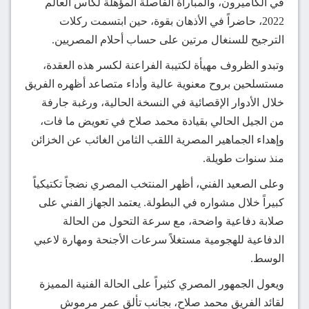
في الكاميرون، والمباراة الفاصلة المؤهلة لكأس العالم
2022، حاضراً في الأذهان بقوة، حين ابتسمت ركلات
الترجيح للسنغال مرتين على حساب أحلام المصريين.
وتبدو الظروف مهيأة لكتيبة الفراعنة لكسر هذه العقدة،
مستسلحين بروح معنوية عالية وأداء متصاعد أظهره الفريق
خلال الأدوار الإقصائية في النسخة الحالية، ورغبة جارفة
من الجيل الحالي بقيادة محمد صلاح في تعويض ما فات،
وإهداء الجماهير المصرية اللقب الثامن الغائب عن الخزائن
منذ سنوات طويلة.
وعلى الصعيد الفني، أظهر المنتخب المصري نضجاً تكتيكياً
كبيراً خلال مشواره في البطولة. يعتمد الجهاز الفني على
صلابة دفاعية واضحة، مع سرعة التحول من الحالة
الدفاعية للهجومية مستغلاً سرعات الأجنحة ومهارة لاعبي
الوسط.
ويعول الجمهور المصري كثيراً على الحالة الفنية المميزة
لقائد الفريق محمد صلاح، بجانب تألق عمر مرموش