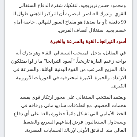
ومحمود حسن تريزيجيه، لتفكيك شفرة الدفاع السنغالي
القوي. وتدرك العناصر المصرية أن التركيز الذهني طوال الـ
90 دقيقة (أو ما بعدها) هو مفتاح العبور للنهائي، خاصة أمام
خصم يجيد استغلال أنصاف الفرص.
أسود التيرانجا.. القوة والسرعة والخبرة
في المقابل، يدخل المنتخب السنغالي اللقاء وهو يدرك أنه
يواجه زعيم القارة تاريخياً. “أسود التيرانجا” ما زالوا يمتلكون
ذلك المزيج المرعب من القوة البدنية الهائلة، والسرعة في
الارتداد، والخبرة الكبيرة لمحترفيه في الدوريات الأوروبية
الكبرى.
ويعتمد المنتخب السنغالي على محور ارتكاز قوي يفسد
هجمات الخصوم، مع انطلاقات ساديو ماني ورفاقه في
الخط الأمامي التي تشكل دائماً خطورة بالغة على أي دفاع.
وسيحاول السنغاليون فرض إيقاعهم السريع والضغط
العالي منذ الدقائق الأولى لإرباك الحسابات المصرية.