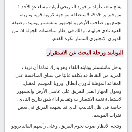
يفتح ملعب أولد ترافورد التاريخي أبوابه مساء غدٍ الأحد 1
من فبراير 2026، لاستضافة مواجهة كروية قوية ونارية،
تجمع بين صاحب الأرض والجمهور مانشستر يونايتد، وضيفه
العنيد نادي فولهام، وذلك في إطار منافسات الجولة 24 من
الدوري الإنجليزي الممتاز لكرة القدم.
اليونايتد ورحلة البحث عن الاستقرار
يدخل مانشستر يونايتد اللقاء وهو يدرك تمامًا أن نزيف
المزيد من النقاط قد يكلفه غاليًا في سباق المنافسة على
المقاعد المؤهلة لدوري أبطال أوروبا الموسم المقبل.
ويعول الجهاز الفني للفريق على عاملي الأرض والجمهور
لاستعادة نغمة الانتصارات وتقديم أداء يليق بتاريخ النادي،
خاصة في ظل التذبذب الذي قد يشهده الفريق في بعض
فترات الموسم.
وتتجه الأنظار صوب نجوم الفريق، وعلى رأسهم القائد برونو