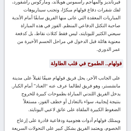
فيرنانديز والمهاجم راسموس هويلاند، وماركوس راشفورد،
لفك شفرات دفاع فولهام مبكرًا، وتجنب سيناريوهات
المباريات المعقدة التي عانى منها الفريق سابقًا أمام الأندية
صاحبة التكتل الدفاعي المنظم. الفوز في هذه المباراة
سيعني الكثير لليونايتد، ليس فقط كثلاث نقاط، بل كدفعة
معنوية هائلة قبل الدخول في مراحل الحسم الأخيرة من
عمر الدوري.
فولهام.. الطموح في قلب الطاولة
على الجانب الآخر، يحل فريق فولهام ضيفًا ثقيلاً على مدينة
مانشستر، وهو فريق لطالما عرف عنه “العناد” أمام الكبار.
يدخل الفريق اللندني المباراة بطموحات كبيرة للخروج
بنتيجة إيجابية، سواء بالتعادل أو خطف الفوز، مستغلاً
الضغوط الكبيرة الملقاة على عاتق لاعبي اليونايتد.
ويمتلك فولهام أدوات هجومية ودفاعية قادرة على إزعاج
الخصوم، ويعتمد الفريق بشكل كبير على التحولات السريعة