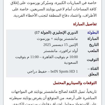
خاصة في المباريات الكبيرة، وسيُركز بورنموث على إغلاق
كافة المساحات أمام لاعبي يونايتد السريعين، خاصة على
الأطراف، واعتماد دفاع المنطقة لتجنب الأخطاء الفردية.
تفاصيل المباراة
البطولة
الدوري الإنجليزي (الجولة 17)
المباراة
مانشستر يونايتد × بورنموث
التاريخ
الإثنين 15 ديسمبر 2025
الملعب
أولد ترافورد، مانشستر
10:00 م بتوقيت القاهرة – 11:00 م بتوقيت
التوقيت
السعودية
القناة –
beIN Sports HD 1 – حفيظ دراجي
المعلق
التوقعات والسيناريو المحتمل
تاريخياً، تميل الكفة لصالح مانشستر يونايتد في المواجهات
المباشرة على أرضه. من المتوقع أن يفرض يونايتد سيطرته
على الاستحواذ ويحاول اختراق دفاعات بورنموث الكثيفة،