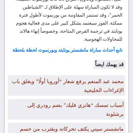
وقد لا تكون المباراة سهلة على الإطلاق لـ “الشياطين
الحمر”، وقد تستمر المقاومة من بورنموث لأطول فترة
ممكنة. الفوز سيعتمد بشكل كبير على مدى فعالية هجوم
يونايتد في ترجمة الفرص المتاحة، وخصوصاً إنهاء هالاند
للمحاولات الهجومية.
تابع أحداث مباراة مانشستر يونايتد وبورنموث لحظة بلحظة
قد يهمك ايضاً
محمد عبد المنعم يرفع شعار “أوروبا أولًا” ويغلق باب
الإغراءات الخليجية
أسباب تمسك “هانزي فليك” بضم رودري إلى
برشلونة
مانشستر سيتي يكثف تحركاته ويقترب من حسم