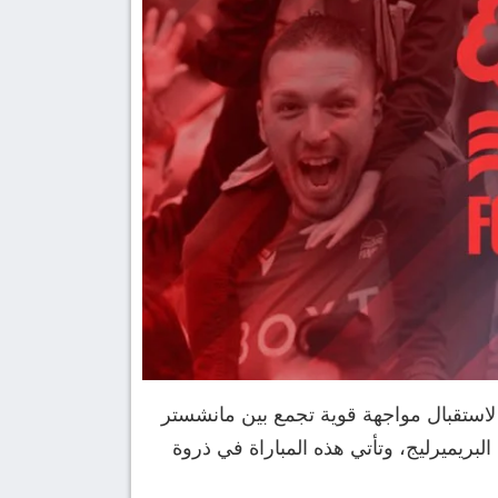
 لاستقبال مواجهة قوية تجمع بين مانشستر
ت، غداً السبت 27 ديسمبر 2025، ضمن منافسات الجولة 18 من مسابقة البريميرليج، وتأتي هذه المباراة في ذروة