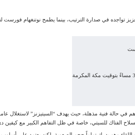
يز تواجده في صدارة الترتيب، بينما يطمح نوتنغهام فورست ل
ست
 وهم في حالة فنية مذهلة، حيث يهدف “السيتيزنز” لاستغلال ع
السلاح الفتاك للسيتي، خاصة في ظل التفاهم الكبير مع كيفين 
للقاء وهو يدرك تماماً حجم الصعوبة، لكنه يعتمد على أسلوب ل