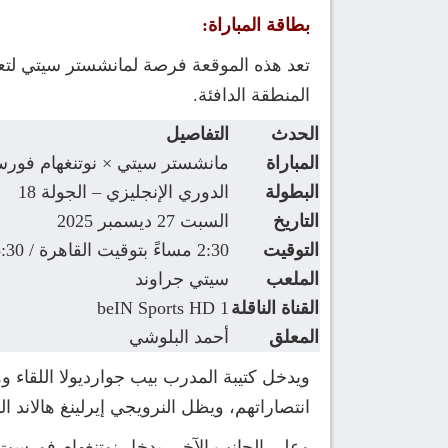
بطاقة المباراة:
تعد هذه الموقعة فرصة لمانشستر سيتي لتعز
المنطقة الدافئة.
الحدث
التفاصيل
المباراة
مانشستر سيتي × نوتنغهام فور
البطولة
الدوري الإنجليزي – الجولة 18
التاريخ
السبت 27 ديسمبر 2025
التوقيت
2:30 مساءً بتوقيت القاهرة / 3:30 مساءً بتوقيت مكة المكرمة
الملعب
سيتي جراوند
القناة الناقلة
beIN Sports HD 1
المعلق
أحمد البلوشي
ويدخل كتيبة المدرب بيب جوارديولا اللقاء
انتصاراتهم، ويظل النرويجي إيرلينغ هالاند 
وعلى الجانب الآخر، يدخل نوتنغهام فورست ا