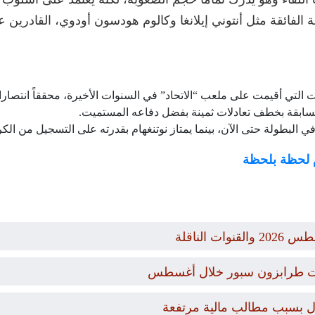
عة الفائقة مثل أنتوني إيلانغا وكالوم هودسون أودوي، القادري
تي أقيمت على ملعب “الاتحاد” في السنوات الأخيرة، محققاً انتصار
سابقة بخطف تعادلات ثمينة بفضل دفاعه المستميت.
طولة حتى الآن، بينما يمتاز نوتنغهام بقدرته على التسجيل من الكرات
م لحظة بلحظة
يات طرابزون سبور خلال أغسطس
ال بسبب مطالب مالية مرتفعة