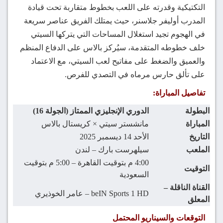
التكتيكية وقدرته على اللعب بخطوط متقاربة تحت قيادة
المدرب أوليفر جلاسنر، حيث يمتلك الفريق عناصر سريعة
في الهجوم تجيد استغلال المساحات التي يتركها السيتي
خلف خطوطه المتقدمة، سيُركز بالاس على الدفاع المنظم
والعميق والضغط على مفاتيح لعب السيتي، مع الاعتماد
على تألق حارس مرماه في التصدي للفرص.
تفاصيل المباراة:
البطولة
الدوري الإنجليزي الممتاز (الجولة 16)
المباراة
مانشستر سيتي × كريستال بالاس
التاريخ
الأحد 14 ديسمبر 2025
الملعب
سيلهرست بارك – لندن
4:00 م بتوقيت القاهرة – 5:00 م بتوقيت
التوقيت
السعودية
القناة الناقلة –
beIN Sports 1 HD – عامر الخوذيري
المعلق
التوقعات والسيناريو المحتمل