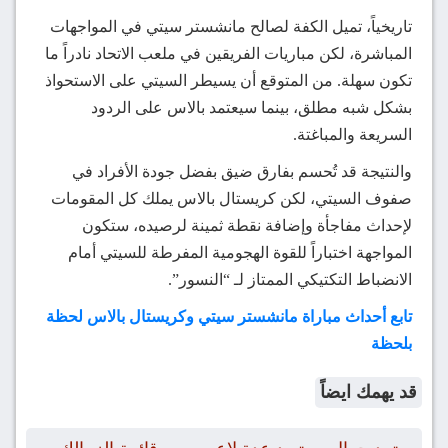
تاريخياً، تميل الكفة لصالح مانشستر سيتي في المواجهات
المباشرة، لكن مباريات الفريقين في ملعب الاتحاد نادراً ما
تكون سهلة. من المتوقع أن يسيطر السيتي على الاستحواذ
بشكل شبه مطلق، بينما سيعتمد بالاس على الردود
السريعة والمباغتة.
والنتيجة قد تُحسم بفارق ضيق بفضل جودة الأفراد في
صفوف السيتي، لكن كريستال بالاس يملك كل المقومات
لإحداث مفاجأة وإضافة نقطة ثمينة لرصيده، ستكون
المواجهة اختباراً للقوة الهجومية المفرطة للسيتي أمام
الانضباط التكتيكي الممتاز لـ “النسور”.
تابع أحداث مباراة مانشستر سيتي وكريستال بالاس لحظة
بلحظة
قد يهمك ايضاً