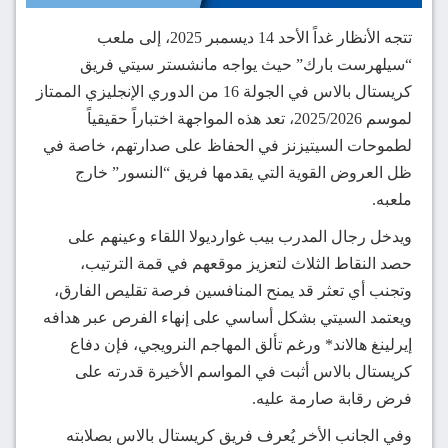
تتجه الأنظار غداً الأحد 14 ديسمبر 2025، إلى ملعب
“سيلهرست بارك” حيث يواجه مانشستر سيتي فريق
كريستال بالاس في الجولة 16 من الدوري الإنجليزي الممتاز
لموسم 2025/2026، تعد هذه المواجهة اختباراً حقيقياً
لطموحات السيتيزنز في الحفاظ على صدارتهم، خاصة في
ظل العروض القوية التي يقدمها فريق “النسور” خارج
ملعبه.
ويدخل رجال المدرب بيب غوارديولا اللقاء وعينهم على
حصد النقاط الثلاث لتعزيز موقعهم في قمة الترتيب،
وتجنب أي تعثر قد يمنح المنافسين فرصة تقليص الفارق،
ويعتمد السيتي بشكل أساسي على إنهاء الفرص عبر هدافه
إيرلينغ هالاند* ورغم تألق المهاجم النرويجي، فإن دفاع
كريستال بالاس أثبت في المواسم الأخيرة قدرته على
فرض رقابة صارمة عليه.
وفي الجانب الأخر يُعرف فريق كريستال بالاس بصلابته