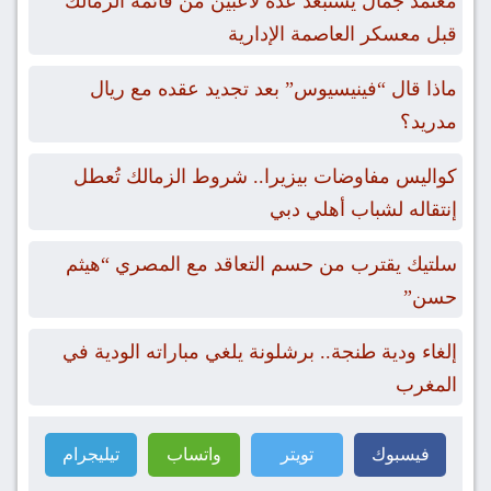
معتمد جمال يستبعد عدة لاعبين من قائمة الزمالك
قبل معسكر العاصمة الإدارية
ماذا قال “فينيسيوس” بعد تجديد عقده مع ريال
مدريد؟
كواليس مفاوضات بيزيرا.. شروط الزمالك تُعطل
إنتقاله لشباب أهلي دبي
سلتيك يقترب من حسم التعاقد مع المصري “هيثم
حسن”
إلغاء ودية طنجة.. برشلونة يلغي مباراته الودية في
المغرب
فيسبوك
تويتر
واتساب
تيليجرام