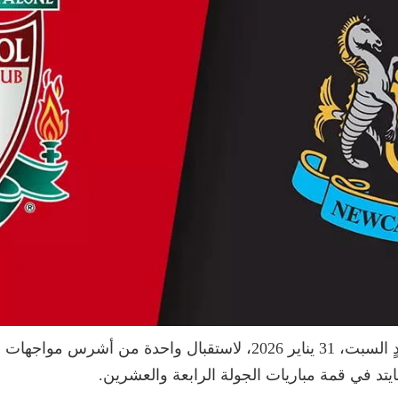
يفتح ملعب “آنفيلد” التاريخي أبوابه مساء غدٍ السبت، 31 يناير 2026، 
تد في قمة مباريات الجولة الرابعة والعشرين.