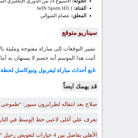
الجولة:
الأسبوع 24 من الدوري الإنجليزي الممتاز
القناة:
beIN Sports HD 1
المعلق:
عصام الشوالي
سيناريو متوقع
تشير التوقعات إلى مباراة مفتوحة ومليئة با
أثبت هذا الموسم أنه خصم لا يستهان به أما
تابع أحداث مباراة ليفربول ونيوكاسل لحظة
قد يهمك ايضاً
صلاح بعد انتقاله لطرابزون سبور: “طموحي الت
تعرف علي أغلى لاعبي خط الوسط في التاريخ ممن
الأهلي يفاضل بين 4 خيارات لتعويض رحيل “بن رمضان”