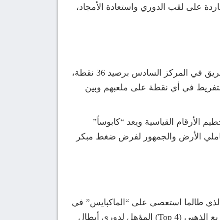
اردة على لقب الدوري واستعادة الأمجاد،
يدخل ليفربول اللقاء وهو في حالة فنية وبدنية عالية تحت قيادة مدربه الهولندي آرني سلوت، حيث يحتل الفريق في المركز السادس برصيد 36 نقطة،
التفريط في أي نقطة على ملعبهم وبين
م الأرقام القياسية ويعد “كابوساً”
 عاملي الأرض والجمهور لفرض ضغط مبكر
 الذي طالما استعصى على “الماكبايس” في
السنوات الأخيرة. ويدخل أبناء المدرب إيدي هاو المباراة وهم في المركز الخامس، وعينهم على اقتحام المربع الذهبي (Top 4) المؤهل لدوري أبطال