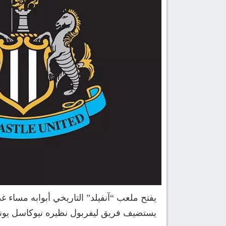
يستضيف فريق ليفربول نظيره نيوكاسل يوناي