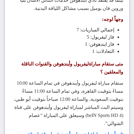
بينما قد يفتقد نادي آيندهوفن خدمات الثنائي آلاسان بليا
وروبن فان بوميل بسبب مشاكل اللياقة البدنية.
وجهاً لوجه:
إجمالي المباريات: 7
فاز ليفربول: 5
فاز ايندهوفن: 1
التعادلات: 1
متى ستقام مباراةليفربول وأيندهوفن والقنوات الناقلة
والمعلقين ؟
ستقام مباراة ليفربول وأيندهوفن في تمام الساعة 10:00
مساءً بتوقيت القاهرة، وفي تمام الساعة 11:00 مساءً
بتوقيت السعودية، والساعة 12:00 صباحاً بتوقيت أبو ظبي،
وسيتم البث المباشر لمباراة ليفربول وأيندهوفن على قناة
(beIN Sports HD 4) وسيعلق علي المباراة “عصام
الشوالي”.