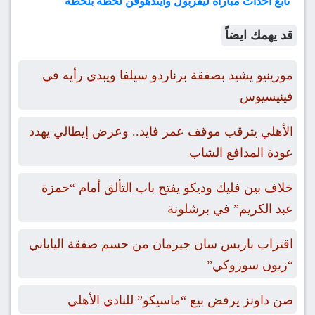
تابع أحداث مباراة ليفربول وأيندهوفن لحظة بلحظة
قد يهمك ايضاً
مورينيو يشيد بصفقة برناردو سيلفا ويبدي رأيه في
فينيسيوس
الأهلي يترقب موقف عمر فايد.. وعرض إيطالي يهدد
عودة المدافع الشاب
خلاف بين فليك وديكو يفتح باب التألق أمام “حمزة
عبد الكريم” في برشلونة
اقتراب باريس سان جيرمان من حسم صفقة الياباني
“زيون سوزوكي”
صن داونز يرفض بيع “ماسيكو” للنادي الأهلي