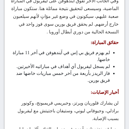
وفي الجانب الأخر تفوق آيندهوفن على ليفربول في المباراة
الماضية، وسيسعى لتحقيق نتيجة مماثلة هنا. ستكون مباراة
صعبة عليهم، سيكونون في وضع غير مؤاتٍ لأنهم سيلعبون
خارج أرضهم. لم يحقق فريق بورين سوى فوز واحد في
النسخة الحالية من دوري أبطال أوروبا .
حقائق المباراة:
لم يهزم فريق بي إس في آيندهوفن في آخر 11 مباراة
خاضها.
لم يسجل ليفربول أي أهداف في مباراتيه الأخيرتين.
فاز الريدز بأربعة من آخر خمس مباريات خاضها ضد
فريق بورين.
أخبار الإصابات:
لن يشارك فلوريان ويرتز، وجيريمي فريمبونج، وكونور
برادلي، وجيوفاني ليوني، وستيفان باجتيتش مع ليفربول
بسبب الإصابة.