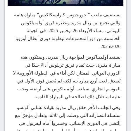
يستضيف ملعب ” جورجيوس كارايسكاكيس” مباراة هامة
والتي تجمع بين ريال مدريد ونظيره فريق أولمبياكوس
اليوناني، مساء الأربعاء 26 نوفمبر 2025، في الجولة
الخامسة من دور المجموعات لبطولة دوري أبطال أوروبا
2025/2026.
يستعد أولمبياكوس لمواجهة ريال مدريد، وستكون هذه
مباراة مثيرة، حيث يُقدم فريق ثريلوس أداءً جيدًا في
الدوري اليوناني الممتاز، لكن أداءه في البطولة الأوروبية لا
يُصدق. لعب أربع مباريات، لكنه لم يُحقق فوزه الأول في
الموسم الجاري. سيلعب أولمبياكوس على أرضه، ويجب
عليه استغلال ذلك لصالحه في المباراة القادمة.
وفي الجانب الأخر حقق ريال مدريد بقيادة تشابي ألونسو
سلسلة انتصاراته التي وصلت إلي ثلاثة، وتعادل مؤخرًا مع
إلتشي في الدوري الإسباني، وخسروا أمام ليفربول في