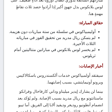
مباراتهم السابقة بدوري أبطال أوروبا بعد أداءٍ ضعيف. على
لوس بلانكوس بذل جهودٍ أكبر إذا أرادوا حصد ثلاث نقاطٍ
مهمةٍ هنا.
حقائق المباراة:
أوليمبياكوس في سلسلة من ستة مباريات دون هزيمة.
لم يتمكن ريال مدريد من تحقيق الفوز في مبارياته
الثلاث الأخيرة.
لم يخسر لوس بلانكوس في مباراتين متتاليتين أمام
ثريلوس.
أخبار الإصابات:
سيفتقد أولمبياكوس خدمات ألكسندروس باسكالاكيس
وبرونو أونيمايتشي، بسبب إصابتهما.
بينما لن يشارك إيدير ميليتاو وداني كارفاخال وفرانكو
ماستانتونو مع ريال مدريد بسبب الإصابة. ولم يُؤكد بعد
انضمام أنطونيو روديغر وديفيد ألابا إلى الفريق. أما تيبو
كورتوا، فليس لائقًا بما يكفي للمشاركة في مباراة دوري