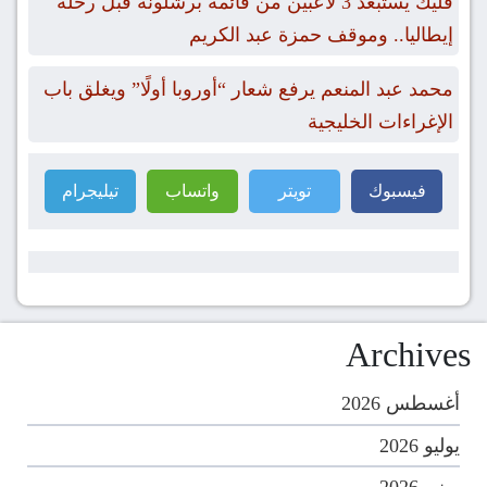
فليك يستبعد 3 لاعبين من قائمة برشلونة قبل رحلة
إيطاليا.. وموقف حمزة عبد الكريم
محمد عبد المنعم يرفع شعار “أوروبا أولًا” ويغلق باب
الإغراءات الخليجية
فيسبوك
تويتر
واتساب
تيليجرام
Archives
أغسطس 2026
يوليو 2026