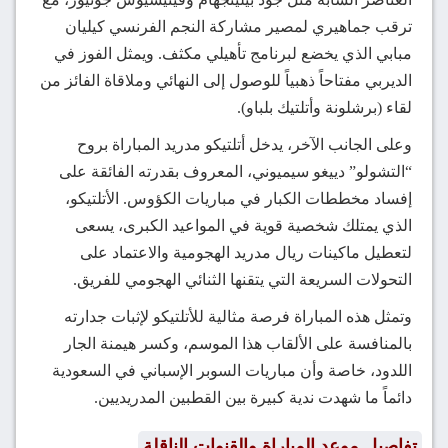
ترقب جماهيري لمصير مشاركة النجم الفرنسي كيليان
مبابي الذي يخضع لبرنامج تأهيلي مكثف. ويمثل الفوز في
الديربي مفتاحاً ذهبياً للوصول إلى النهائي وملاقاة الفائز من
لقاء (برشلونة وأتلتيك بلباو).
وعلى الجانب الآخر، يدخل أتلتيكو مدريد المباراة بروح
“التشولو” دييغو سيميوني، المعروف بقدرته الفائقة على
إفساد مخططات الكبار في مباريات الكؤوس. الأتلتيكو،
الذي يمتلك شخصية قوية في المواعيد الكبرى، يسعى
لتعطيل ماكينات ريال مدريد الهجومية والاعتماد على
التحولات السريعة التي يتقنها الثنائي الهجومي للفريق.
وتمثل هذه المباراة فرصة مثالية للأتلتيكو لإثبات جدارته
بالمنافسة على الألقاب هذا الموسم، وكسر هيمنة الجار
اللدود، خاصة وأن مباريات السوبر الإسباني في السعودية
دائماً ما شهدت ندية كبيرة بين القطبين المدريديين.
تفاصيل موعد المباراة والقنوات الناقلة