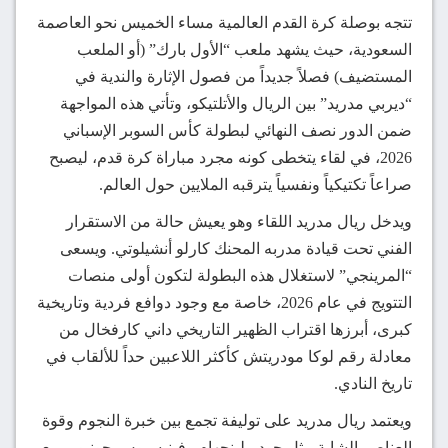
تتجه بوصلة كرة القدم العالمية مساء الخميس نحو العاصمة
السعودية، حيث يشهد ملعب “الأول بارك” (أو الملعب
المستضيف) فصلاً جديداً من فصول الإثارة والندية في
“ديربي مدريد” بين الريال والأتلتيكو، وتأتي هذه المواجهة
ضمن الدور نصف النهائي لبطولة كأس السوبر الإسباني
2026، في لقاء يتخطى كونه مجرد مباراة كرة قدم، ليصبح
صراعاً تكتيكياً ونفسياً يترقبه الملايين حول العالم.
ويدخل ريال مدريد اللقاء وهو يعيش حالة من الاستقرار
الفني تحت قيادة مدربه المحنك كارلو أنشيلوتي. ويسعى
“المرينجي” لاستغلال هذه البطولة لتكون أولى منصات
التتويج في عام 2026، خاصة مع وجود دوافع فردية وتاريخية
كبرى، أبرزها اقتراب الظهير التاريخي داني كارفخال من
معادلة رقم لوكا مودريتش كأكثر اللاعبين حداً للألقاب في
تاريخ النادي.
ويعتمد ريال مدريد على توليفة تجمع بين خبرة النجوم وقوة
العناصر الشابة مثل جود بيلينجهام وفينيسيوس جونيور، مع