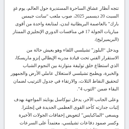
تتجه أنظار عشاق الساحرة المستديرة حول العالم، يوم غدٍ
السبت 20 ديسمبر 2025، صوب ملعب “سانت جيمس
بارك” بالعاصمة البريطانية لندن، لمتابعة واحدة من أقوى
مباريات الجولة 17 في منافسات الدوري الإنجليزي الممتاز
(البريميرليج).
ويدخل “البلوز” تشيلسي اللقاء وهو يعيش حالة من
الاستقرار الفني تحت قيادة مدربه الإيطالي إنزو ماريسكا،
الذي استطاع خلق توليفة متوازنة بين النجوم الشباب
والخبرة، ويطمح تشيلسي لاستغلال عاملي الأرض والجمهور
لتحقيق النقاط الثلاث، والارتقاء في جدول الترتيب لضمان
البقاء ضمن “التوب 4”.
وعلى الجانب الآخر، يدخل نيوكاسل يونايتد المواجهة بهدف
إثبات جدارته كأحد القوى العظمى الجديدة في إنجلترا.
ويسعى “الماكبايس” لتعويض إخفاقات الجولات الأخيرة
وكسر صمود دفاعات تشيلسي، معتمداً على السرعات