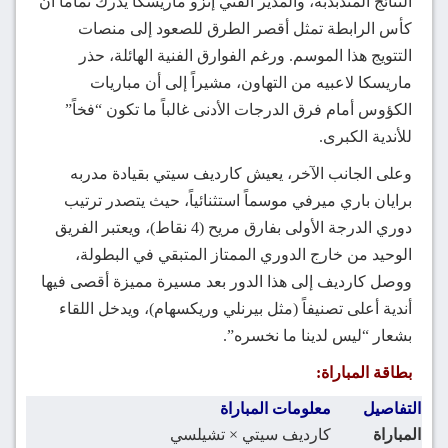
النتائج المتذبذبة، والمدير الفني إنزو ماريسكا يدرك تماماً أن
كأس الرابطة تمثل أقصر الطرق للصعود إلى منصات
التتويج هذا الموسم. ورغم الفوارق الفنية الهائلة، حذر
ماريسكا لاعبيه من التهاون، مشيراً إلى أن مباريات
الكؤوس أمام فرق الدرجات الأدنى غالباً ما تكون “فخاً”
للأندية الكبرى.
وعلى الجانب الآخر، يعيش كارديف سيتي بقيادة مدربه
برايان باري ميرفي موسماً استثنائياً، حيث يتصدر ترتيب
دوري الدرجة الأولى بفارق مريح (4 نقاط)، ويعتبر الفريق
الوحيد من خارج الدوري الممتاز المتبقي في البطولة،
ووصل كارديف إلى هذا الدور بعد مسيرة مميزة أقصى فيها
أندية أعلى تصنيفاً (مثل بيرنلي وريكسهام)، ويدخل اللقاء
بشعار “ليس لدينا ما نخسره”.
بطاقة المباراة:
التفاصيل
معلومات المباراة
المباراة
كارديف سيتي × تشيلسي