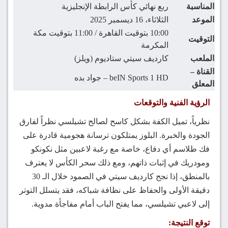
المناسبة
ربع نهائي كأس الرابطة الإنجليزية
الموعد
الثلاثاء، 16 ديسمبر 2025
10:00 بتوقيت القاهرة / 11:00 بتوقيت مكة
التوقيت
المكرمة
الملعب
كارديف سيتي ستاديوم (ويلز)
القناة –
beIN Sports 1 HD – جواد بده
المعلق
الرؤية الفنية والتوقعات
نظرياً، تميل الكفة بشكل كاسح لصالح تشيلسي نظراً لفارق
الجودة والخبرة. البلوز يمتلكون ترسانة هجومية قادرة على
فك طلاسم أي دفاع، خاصة مع رغبة لاعبين مثل نكونكو
ومودريك في إثبات ذاتهم، ومع ذلك سحر الكأس لا يعترف
بالمنطق، إذا نجح كارديف سيتي في الصمود خلال الـ 30
دقيقة الأولى والحفاظ على نظافة شباكه، فقد يتسلل التوتر
إلى لاعبي تشيلسي، مما يفتح الباب أمام مفاجأة مدوية.
توقع النتيجة: