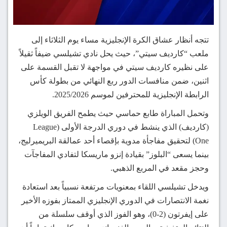
تتجه أنظار عشاق الكرة الإنجليزية مساء يوم الثلاثاء إلى
ملعب “كارديف سيتي”، حيث يحل نادي تشيلسي ضيفاً ثقيلاً
على نظيره كارديف سيتي في مواجهة لا تقبل القسمة على
اثنين، ضمن منافسات الدور ربع النهائي من بطولة كأس
الرابطة الإنجليزية للمحترفين لموسم 2025/2026.
وتحمل المباراة طابع حماسي حيث يطمح الفريق الويلزي
(كارديف) الذي ينشط في دوري الدرجة الأولى (League
One) لتحقيق مفاجأة مدوية بإقصاء أحد عمالقة البريميرليج،
بينما يسعى “البلوز” بقيادة إنزو ماريسكا لتفادي المفاجآت
وحجز مقعد في المربع الذهبي.
ويدخل تشيلسي اللقاء بمعنويات مرتفعة نسبياً بعد استعادة
نغمة الانتصارات في الدوري الإنجليزي الممتاز بفوزه الأخير
على إيفرتون (2-0)، وهو الفوز الذي أوقف سلسلة من