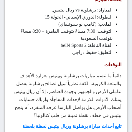
المباراة: برشلونة vs ريال بيتيس.
البطولة: الدوري الإسباني- الجولة 15
الملعب: (كامب نو سبوتيفاي)
التوقيت: 7:30 مساءً بتوقيت القاهرة – 8:30 مساءً
بتوقيت السعودية
القناة الناقلة: beIN Sports 2
التعليق: حفيظ دراجي
التوقعات
دائماً ما تتسم مباريات برشلونة وبيتيس بغزارة الأهداف
والمتعة الكروية. الكفة نظرياً تميل لصالح برشلونة بفضل
عاملي الأرض والجمهور وجودة العناصر، إلا أن ريال بيتيس
يمتلك الأدوات اللازمة لإحداث المفاجأة وإرباك حسابات
أصحاب الأرض. هل يواصل البارسا عزفه المنفرد، أم ينجح
بيتيس في خطف نقطة ثمينة من قلب كتالونيا؟
تابع أحداث مباراة برشلونة وريال بيتيس لحظة بلحظة