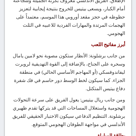
الإطلاق. الفريق الأندلسي معروف بكرته الجميلة وشجاعته
أمام الكبار، ويسعى بيتيس للخروج بنتيجة إيجابية لتعزيز
حظوظه في حجز مقعد أوروبي هذا الموسم، معتمداً على
الهجمات المرتدة والمهارات الفردية للاعبيه في الثلث
الهجومي.
أبرز مفاتيح اللعب
من جانب برشلونة: الأنظار ستكون مصوبة نحو لامين يامال
وسحره على الجناح، بالإضافة إلى القوة التهديفية لروبرت
ليفاندوفسكي (أو المهاجم الأساسي الحالي) في منطقة
الجزاء. كما سيكون لخط الوسط دور حاسم في فك شفرة
دفاع بيتيس المتكتل.
ومن جانب ريال بيتيس: يعول الفريق على سرعة التحولات
الهجومية واستغلال المساحات التي قد يتركها تقدم ظهيري
برشلونة. التنظيم الدفاعي سيكون الاختبار الحقيقي للفريق
الأندلسي في مواجهة الطوفان الهجومي المتوقع.
بطاقة المباراة