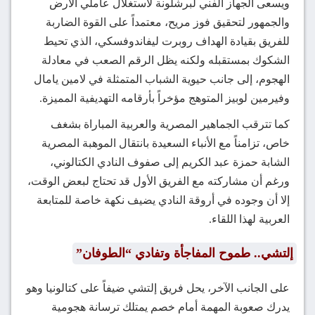
ويسعى الجهاز الفني لبرشلونة لاستغلال عاملي الأرض
والجمهور لتحقيق فوز مريح، معتمداً على القوة الضاربة
للفريق بقيادة الهداف روبرت ليفاندوفسكي، الذي تحيط
الشكوك بمستقبله ولكنه يظل الرقم الصعب في معادلة
الهجوم، إلى جانب حيوية الشباب المتمثلة في لامين يامال
وفيرمين لوبيز المتوهج مؤخراً بأرقامه التهديفية المميزة.
كما تترقب الجماهير المصرية والعربية المباراة بشغف
خاص، تزامناً مع الأنباء السعيدة بانتقال الموهبة المصرية
الشابة حمزة عبد الكريم إلى صفوف النادي الكتالوني،
ورغم أن مشاركته مع الفريق الأول قد تحتاج لبعض الوقت،
إلا أن وجوده في أروقة النادي يضيف نكهة خاصة للمتابعة
العربية لهذا اللقاء.
إلتشي.. طموح المفاجأة وتفادي “الطوفان”
على الجانب الآخر، يحل فريق إلتشي ضيفاً على كتالونيا وهو
يدرك صعوبة المهمة أمام خصم يمتلك ترسانة هجومية