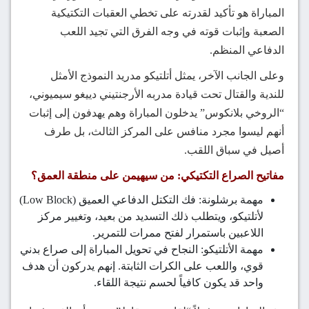
المباراة هو تأكيد لقدرته على تخطي العقبات التكتيكية
الصعبة وإثبات قوته في وجه الفرق التي تجيد اللعب
الدفاعي المنظم.
وعلى الجانب الآخر، يمثل أتلتيكو مدريد النموذج الأمثل
للندية والقتال تحت قيادة مدربه الأرجنتيني دييغو سيميوني،
“الروخي بلانكوس” يدخلون المباراة وهم يهدفون إلى إثبات
أنهم ليسوا مجرد منافس على المركز الثالث، بل طرف
أصيل في سباق اللقب.
مفاتيح الصراع التكتيكي: من سيهيمن على منطقة العمق؟
مهمة برشلونة: فك التكتل الدفاعي العميق (Low Block)
لأتلتيكو، ويتطلب ذلك التسديد من بعيد، وتغيير مركز
اللاعبين باستمرار لفتح ممرات للتمرير.
مهمة الأتلتيكو: النجاح في تحويل المباراة إلى صراع بدني
قوي، واللعب على الكرات الثابتة. إنهم يدركون أن هدف
واحد قد يكون كافياً لحسم نتيجة اللقاء.