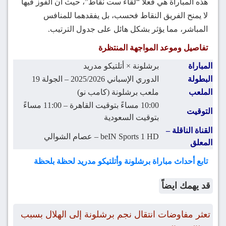
هذه المباراة هي فعلاً “لقاء ست نقاط”، حيث أن الفوز فيها
لا يمنح الفريق النقاط فحسب، بل يفقدهما للمنافس
المباشر، مما يؤثر بشكل هائل على جدول الترتيب.
تفاصيل وموعد المواجهة المنتظرة
المباراة
برشلونة × أتلتيكو مدريد
البطولة
الدوري الإسباني 2025/2026 – الجولة 19
الملعب
ملعب برشلونة (كامب نو)
10:00 مساءً بتوقيت القاهرة – 11:00 مساءً
التوقيت
بتوقيت السعودية
القناة الناقلة –
beIN Sports 1 HD – عصام الشوالي
المعلق
تابع أحداث مباراة برشلونة وأتلتيكو مدريد لحظة بلحظة
قد يهمك ايضاً
تعثر مفاوضات انتقال نجم برشلونة إلى الهلال بسبب