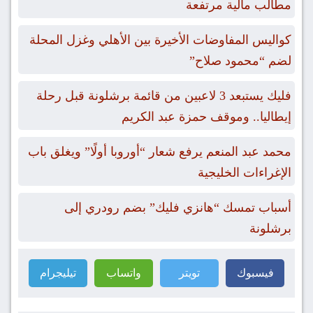
مطالب مالية مرتفعة
كواليس المفاوضات الأخيرة بين الأهلي وغزل المحلة
لضم “محمود صلاح”
فليك يستبعد 3 لاعبين من قائمة برشلونة قبل رحلة
إيطاليا.. وموقف حمزة عبد الكريم
محمد عبد المنعم يرفع شعار “أوروبا أولًا” ويغلق باب
الإغراءات الخليجية
أسباب تمسك “هانزي فليك” بضم رودري إلى
برشلونة
فيسبوك
تويتر
واتساب
تيليجرام