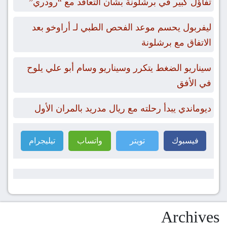
تفاؤل كبير في برشلونة بشأن التعاقد مع “رودري”
ليفربول يحسم موعد الفحص الطبي لـ أراوخو بعد
الاتفاق مع برشلونة
سيناريو الضغط يتكرر وسيناريو وسام أبو علي يلوح
في الأفق
ديوماندي يبدأ رحلته مع ريال مدريد بالمران الأول
فيسبوك
تويتر
واتساب
تيليجرام
Archives