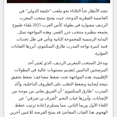
تتجه الأنظار غداً الثلاثاء نحو ملعب “خليفة الدولي” في
العاصمة القطرية الدوحة، حيث يفتتح منتخب المغرب
الرديف مشواره في بطولة كأس العرب 2025 بلقاء طموح
يجمعه بنظيره منتخب جزر القمر، وهذه المواجهة تمثل
البداية الرسمية للمجموعة الثانية وتأتي في ظل تحديات
فنية كبيرة تواجه المدرب طارق السكتيوي، أبرزها الغيابات
المؤثرة.
ويدخل المنتخب المغربي الرديف، الذي يُعتبر أحد
المرشحين الدائمين لتقديم مستويات عالية في البطولات
الإقليمية، هذه المواجهة تحت ضغط مضاعف: ضغط تحقيق
نتيجة إيجابية وضغط التغلب على الظروف الداخلية، وأكد
المدرب “طارق السكتيوي” أن الفريق يعاني من موجة من
الإصابات، وأبرزها غياب النجم “أشرف بن شرقي” عن
اللقاء الأول وربما الثاني، مما يستلزم إعادة ترتيب خطط
الهجوم. هذا الغياب المفاجئ قد يمنح الفرصة للاعبين آخرين