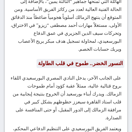
الهائلة التي تمنحها جماهير “التالتة يمين”، بالإضافة إلى
الحالة الفنية العالية لعدد من ركائز الفريق الأساسية. ومن
المتوقع أن ينتهج الزمالك أسلوباً هجومياً ضاغطاً منذ الدقائق
الأولى، مستغلاً مهارات أحمد مصطفى “زيزو” في الاختراق،
وتحركات سيف الدين الجزيري في عمق الدفاع
البورسعيدي، لمحاولة تسجيل هدف مبكر يريح الأعصاب
ويربك حسابات الخصم.
النسور الخضر.. طموح في قلب الطاولة
على الجانب الآخر، يدخل النادي المصري البورسعيدي اللقاء
بروح قتالية عالية، ممثلاً عقبة كؤود أمام طموحات
الزمالك. ويدرك أبناء بورسعيد أن الخروج بنتيجة إيجابية من
قلب استاد القاهرة سيعزز حظوظهم بشكل كبير في
مرافقة الزمالك إلى الدور المقبل، أو حتى المنافسة على
الصدارة.
ويعتمد الفريق البورسعيدي على التنظيم الدفاعي المحكم،