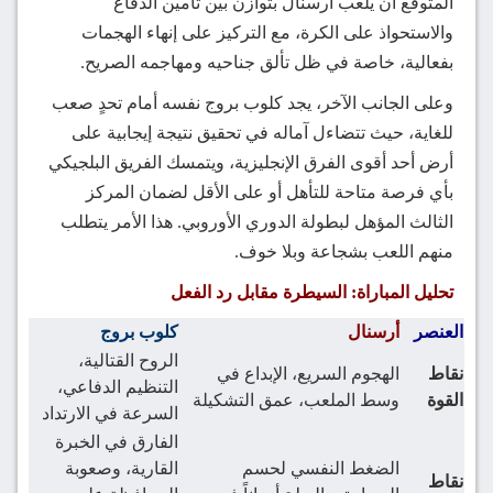
المتوقع أن يلعب أرسنال بتوازن بين تأمين الدفاع
والاستحواذ على الكرة، مع التركيز على إنهاء الهجمات
بفعالية، خاصة في ظل تألق جناحيه ومهاجمه الصريح.
وعلى الجانب الآخر، يجد كلوب بروج نفسه أمام تحدٍ صعب
للغاية، حيث تتضاءل آماله في تحقيق نتيجة إيجابية على
أرض أحد أقوى الفرق الإنجليزية، ويتمسك الفريق البلجيكي
بأي فرصة متاحة للتأهل أو على الأقل لضمان المركز
الثالث المؤهل لبطولة الدوري الأوروبي. هذا الأمر يتطلب
منهم اللعب بشجاعة وبلا خوف.
تحليل المباراة: السيطرة مقابل رد الفعل
العنصر
أرسنال
كلوب بروج
الروح القتالية،
نقاط
الهجوم السريع، الإبداع في
التنظيم الدفاعي،
القوة
وسط الملعب، عمق التشكيلة
السرعة في الارتداد
الفارق في الخبرة
الضغط النفسي لحسم
القارية، وصعوبة
نقاط