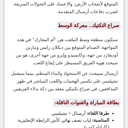
المتوقع لأصحاب الأرض، والاعتماد على التحولات السريعة
لضرب دفاعات أرسنال المتقدمة.
صراع التكتيك.. معركة الوسط
ستكون منطقة وسط الملعب هي “أم المعارك” في هذه
المواجهة. الصدام المتوقع بين ديكلان رايس ومارتن
أوديغارد من جهة، وكايسيدو وإنزو من جهة أخرى، هو من
سيحدد هوية الفريق المسيطر على إيقاع اللعب.
أرسنال سيبحث عن الاستحواذ والبناء المنظم، بينما سيعمل
تشيلسي على تكسير الهجمات واللعب المباشر في ظهر
المدافعين، في صراع تكتيكي معقد بين دكة بدلاء الفريقين.
بطاقة المباراة والقنوات الناقلة:
طرفا اللقاء:
أرسنال × تشيلسي
المناسبة:
إياب نصف نهائي كأس الرابطة الإنجليزية
(كاراباو كوب)