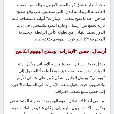
تتجه أنظار عشاق كرة القدم الإنجليزية والعالمية صوب
العاصمة البريطانية لندن، التي ستعيش على وقع صفيح
ساخن، عندما يفتح ملعب “الإمارات” أبوابه لاستضافة قمة
نارية تجمع بين أرسنال وجاره اللدود تشيلسي، في إياب
الدور نصف النهائي من بطولة كأس الرابطة الإنجليزية
المحترفة “كاراباو كوب” لموسم 2025-2026.
أرسنال.. حصن “الإمارات” وسلاح الهجوم الكاسح
يدخل فريق أرسنال، بقيادة مدربه الإسباني ميكيل أرتيتا،
المباراة وهو يضع نصب عينيه هدفاً واحداً: الوصول إلى
“ويمبلي”. ويعول الجانرز بشكل كبير على عاملي الأرض
والجمهور، حيث تحول ملعب الإمارات في السنوات الأخيرة
إلى حصن منيع يصعب اختراقه.
ويسعى أرتيتا لاستغلال القوة الهجومية الضاربة المتمثلة في
بوكايو ساكا، جابرييل مارتينيلي، وكاي هافيرتز، لفك شفرة