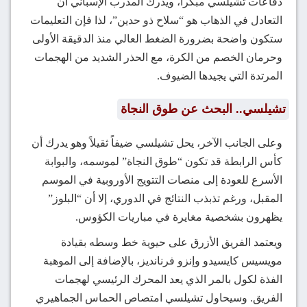
دفاعات تشيلسي مبكراً، ويدرك المدرب الإسباني أن
التعادل في الذهاب هو “سلاح ذو حدين”، لذا فإن التعليمات
ستكون واضحة بضرورة الضغط العالي منذ الدقيقة الأولى
وحرمان الخصم من الكرة، مع الحذر الشديد من الهجمات
المرتدة التي يجيدها الضيوف.
تشيلسي.. البحث عن طوق النجاة
وعلى الجانب الآخر، يحل تشيلسي ضيفاً ثقيلاً وهو يدرك أن
كأس الرابطة قد تكون “طوق النجاة” لموسمه، والبوابة
الأسرع للعودة إلى منصات التتويج الأوروبية في الموسم
المقبل، ورغم تذبذب النتائج في الدوري، إلا أن “البلوز”
يظهرون بشخصية مغايرة في مباريات الكؤوس.
ويعتمد الفريق الأزرق على حيوية خط وسطه بقيادة
مويسيس كايسيدو وإنزو فرنانديز، بالإضافة إلى الموهبة
الفذة لكول بالمر الذي يعد المحرك الرئيسي لهجمات
الفريق. وسيحاول تشيلسي امتصاص الحماس الجماهيري