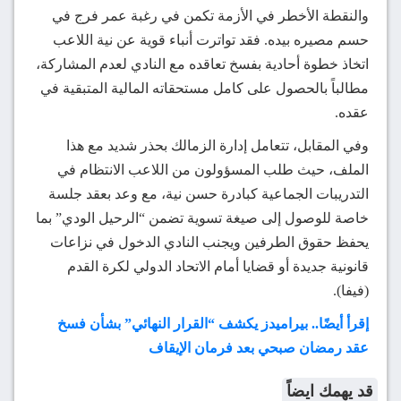
والنقطة الأخطر في الأزمة تكمن في رغبة عمر فرج في
حسم مصيره بيده. فقد تواترت أنباء قوية عن نية اللاعب
اتخاذ خطوة أحادية بفسخ تعاقده مع النادي لعدم المشاركة،
مطالباً بالحصول على كامل مستحقاته المالية المتبقية في
عقده.
وفي المقابل، تتعامل إدارة الزمالك بحذر شديد مع هذا
الملف، حيث طلب المسؤولون من اللاعب الانتظام في
التدريبات الجماعية كبادرة حسن نية، مع وعد بعقد جلسة
خاصة للوصول إلى صيغة تسوية تضمن “الرحيل الودي” بما
يحفظ حقوق الطرفين ويجنب النادي الدخول في نزاعات
قانونية جديدة أو قضايا أمام الاتحاد الدولي لكرة القدم
(فيفا).
إقرأ أيضًا.. بيراميدز يكشف “القرار النهائي” بشأن فسخ
عقد رمضان صبحي بعد فرمان الإيقاف
قد يهمك ايضاً