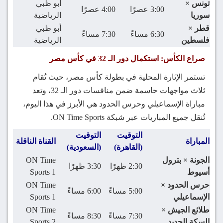
تونس ×
أبو ظبي
3:00 عصرًا
4:00 عصرًا
سوريا
الرياضية
قطر ×
أبو ظبي
6:30 مساءً
7:30 مساءً
فلسطين
الرياضية
صراع الكأس: استكمال دور الـ 32 في كأس مصر
تستمر الإثارة المحلية في بطولة كأس مصر، حيث تُقام
ثلاث مواجهات حاسمة ضمن منافسات دور الـ 32، وتعد
مباراة الإسماعيلي وحرس الحدود هي الأبرز في هذا اليوم،
تُنقل جميع المباريات عبر شبكة ON Time Sports.
التوقيت
التوقيت
المباراة
القناة الناقلة
(القاهرة)
(السعودية)
الجونة × بترول
ON Time
2:30 ظهرًا
3:30 ظهرًا
أسيوط
Sports 1
حرس الحدود ×
ON Time
5:00 مساءً
6:00 مساءً
الإسماعيلي
Sports 1
طلائع الجيش ×
ON Time
7:30 مساءً
8:30 مساءً
السكة الحديد
Sports 2