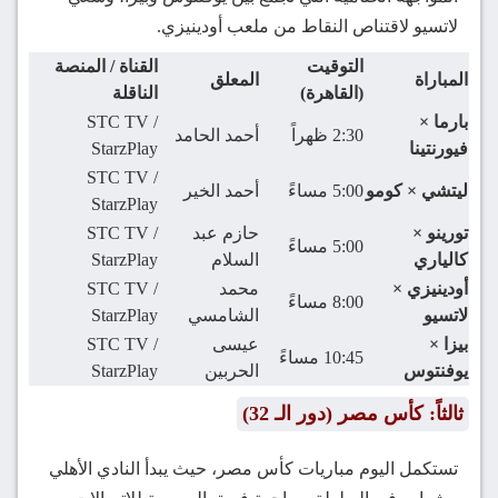
لاتسيو لاقتناص النقاط من ملعب أودينيزي.
التوقيت
القناة / المنصة
المباراة
المعلق
(القاهرة)
الناقلة
بارما ×
STC TV /
2:30 ظهراً
أحمد الحامد
فيورنتينا
StarzPlay
STC TV /
ليتشي × كومو
5:00 مساءً
أحمد الخير
StarzPlay
تورينو ×
حازم عبد
STC TV /
5:00 مساءً
كالياري
السلام
StarzPlay
أودينيزي ×
محمد
STC TV /
8:00 مساءً
لاتسيو
الشامسي
StarzPlay
بيزا ×
عيسى
STC TV /
10:45 مساءً
يوفنتوس
الحربين
StarzPlay
ثالثاً: كأس مصر (دور الـ 32)
تستكمل اليوم مباريات كأس مصر، حيث يبدأ النادي الأهلي