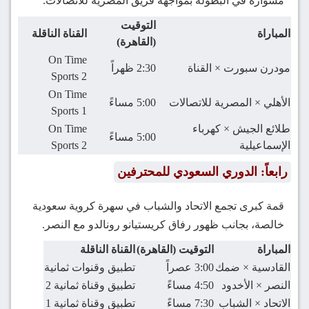
مشواره في البطولة بمواجهة فريق المصرية للاتصالات.
التوقيت
المباراة
القناة الناقلة
(القاهرة)
On Time
مودرن سبورت × القناة
2:30 ظهراً
Sports 2
On Time
الأهلي × المصرية للاتصالات
5:00 مساءً
Sports 1
طلائع الجيش × كهرباء
On Time
5:00 مساءً
الإسماعيلية
Sports 2
رابعاً: الدوري السعودي للمحترفين
قمة كبرى تجمع الاتحاد والشباب في سهرة كروية سعودية
خالصة، بجانب ظهور رفاق كريستيانو رونالدو مع النصر.
المباراة
التوقيت (القاهرة)
القناة الناقلة
القادسية × ضمك
3:00 عصراً
تطبيق وقنوات ثمانية
النصر × الأخدود
4:50 مساءً
تطبيق وقناة ثمانية 2
الاتحاد × الشباب
7:30 مساءً
تطبيق وقناة ثمانية 1