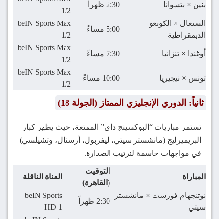
بنين × بتسوانا
2:30 ظهراً
1/2
السنغال × الكونغو
beIN Sports Max
5:00 مساءً
الديمقراطية
1/2
beIN Sports Max
أوغندا × تنزانيا
7:30 مساءً
1/2
beIN Sports Max
تونس × نيجيريا
10:00 مساءً
1/2
ثانياً: الدوري الإنجليزي الممتاز (الجولة 18)
تستمر مباريات “البوكسينج داي” الممتعة، حيث يظهر كبار
البريميرليج (مانشستر سيتي، ليفربول، أرسنال، وتشيلسي)
في مواجهات حاسمة لترتيب الصدارة.
التوقيت
المباراة
القناة الناقلة
(القاهرة)
نوتنجهام فورست × مانشستر
beIN Sports
2:30 ظهراً
سيتي
HD 1