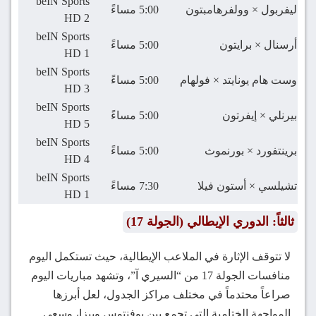
beIN Sports
ليفربول × وولفرهامبتون
5:00 مساءً
HD 2
beIN Sports
أرسنال × برايتون
5:00 مساءً
HD 1
beIN Sports
وست هام يونايتد × فولهام
5:00 مساءً
HD 3
beIN Sports
بيرنلي × إيفرتون
5:00 مساءً
HD 5
beIN Sports
برينتفورد × بورنموث
5:00 مساءً
HD 4
beIN Sports
تشيلسي × أستون فيلا
7:30 مساءً
HD 1
ثالثاً: الدوري الإيطالي (الجولة 17)
لا تتوقف الإثارة في الملاعب الإيطالية، حيث تستكمل اليوم
منافسات الجولة 17 من “السيري آ”، وتشهد مباريات اليوم
صراعاً محتدماً في مختلف مراكز الجدول، لعل أبرزها
المواجهة الختامية التي تجمع بين يوفنتوس وبيزا، وسعي