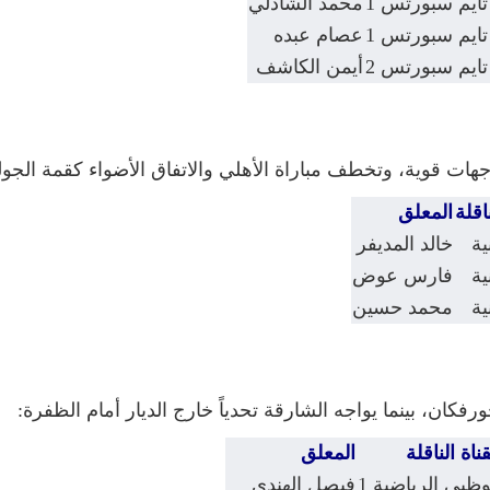
تايم سبورتس 1
محمد الشاذلي
تايم سبورتس 1
عصام عبده
تايم سبورتس 2
أيمن الكاشف
ات قوية، وتخطف مباراة الأهلي والاتفاق الأضواء كقمة الجول
ناقلة
المعلق
ية
خالد المديفر
ية
فارس عوض
ية
محمد حسين
رفكان، بينما يواجه الشارقة تحدياً خارج الديار أمام الظفرة:
قناة الناقلة
المعلق
وظبي الرياضية 1
فيصل الهندي