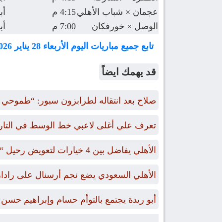
عجمان × شباب الأهلي
4:15 م
أب
الوصل × خورفكان
7:00 م
أب
تابع جميع مباريات اليوم الأربعاء 28 يناير 2026
قد يهمك ايضاً
صلاح بعد انتقاله لطرابزون سبور: “طموحي الت
تعرف علي أغلى لاعبي خط الوسط في التاريخ ممن
الأهلي يفاضل بين 4 خيارات لتعويض رحيل “بن رمضان”
الأهلي السعودي يضع نجم أرسنال على رادا
أبو ريدة يجتمع بالتوأم حسام وإبراهيم حسن