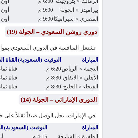
الزمالك × بتروجيت
6:00 م
أون 
بيراميدز × الجونة
9:00 م
أون 
المصري × سيراميكا
9:00 م
أون 
دوري روشن السعودي – الجولة (19)
تشتعل المنافسة في الدوري السعودي بمواجه
المباراة
التوقيت (السعودية)
القناة ال
النجمة × الرياض
6:20 م
قناة ثمان
الأهلي × الاتفاق
8:30 م
قناة ثمان
الفيحاء × الخليج
8:30 م
قناة ثمان
الدوري الإماراتي – الجولة (14)
في الإمارات، يحل الوصل ضيفاً ثقيلاً على خو
المباراة
التوقيت (السعودية)
ال
الظفرة × الشارقة
4:15 م
أب