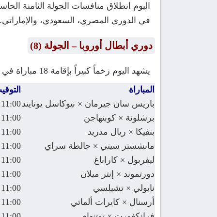
اليوم انطلاق منافسات الجولة الثامنة الحا
في الدوري المصري، السعودي، والإماراتي.
دوري أبطال أوروبا – الجولة (8)
يشهد اليوم زخماً كبيراً بإقامة 18 مباراة في توقيت واحد، مما يعد بليلة لا تُنسى في تاريخ المسابقة الأعرق:
المباراة
التوقي
باريس سان جيرمان × نيوكاسل يونايتد
11:00 م
برشلونة × كوبنهاجن
11:00 م
بنفيكا × ريال مدريد
11:00 م
مانشستر سيتي × جالطة سراي
11:00 م
ليفربول × كاراباغ
11:00 م
دورتموند × إنتر ميلان
11:00 م
نابولي × تشيلسي
11:00 م
أرسنال × كايرات ألماتي
11:00 م
فرانكفورت × توتنهام
11:00 م