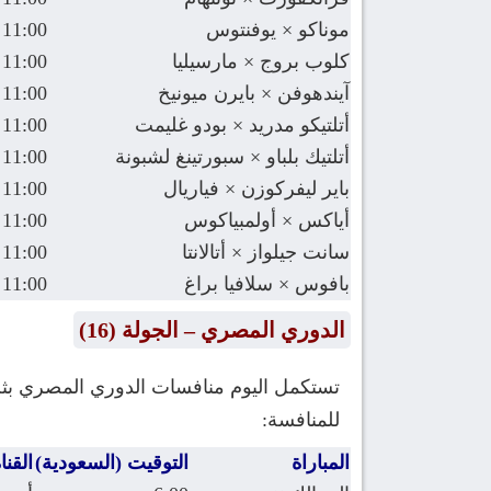
موناكو × يوفنتوس
11:00 م
كلوب بروج × مارسيليا
11:00 م
آيندهوفن × بايرن ميونيخ
11:00 م
أتلتيكو مدريد × بودو غليمت
11:00 م
أتلتيك بلباو × سبورتينغ لشبونة
11:00 م
باير ليفركوزن × فياريال
11:00 م
أياكس × أولمبياكوس
11:00 م
سانت جيلواز × أتالانتا
11:00 م
بافوس × سلافيا براغ
11:00 م
الدوري المصري – الجولة (16)
تستكمل اليوم منافسات الدوري المصري بثلا
للمنافسة:
المباراة
التوقيت (السعودية)
القنا