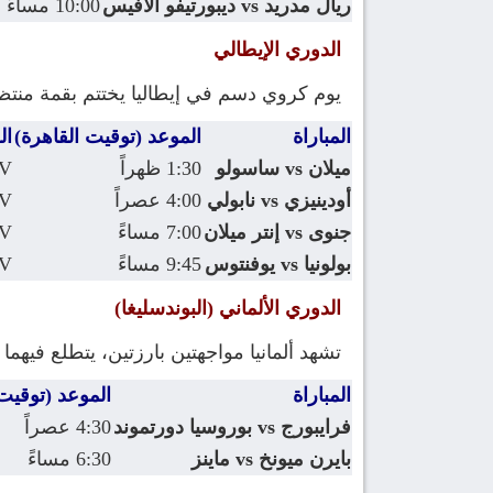
ريال مدريد vs ديبورتيفو ألافيس
10:00 مساءً
الدوري الإيطالي
يوم كروي دسم في إيطاليا يختتم بقمة منتظرة
المباراة
الموعد (توقيت القاهرة)
ال
ميلان vs ساسولو
1:30 ظهراً
TV
أودينيزي vs نابولي
4:00 عصراً
TV
جنوى vs إنتر ميلان
7:00 مساءً
TV
بولونيا vs يوفنتوس
9:45 مساءً
TV
الدوري الألماني (البوندسليغا)
تشهد ألمانيا مواجهتين بارزتين، يتطلع فيهم
المباراة
الموعد (توقيت 
فرايبورج vs بوروسيا دورتموند
4:30 عصراً
بايرن ميونخ vs ماينز
6:30 مساءً