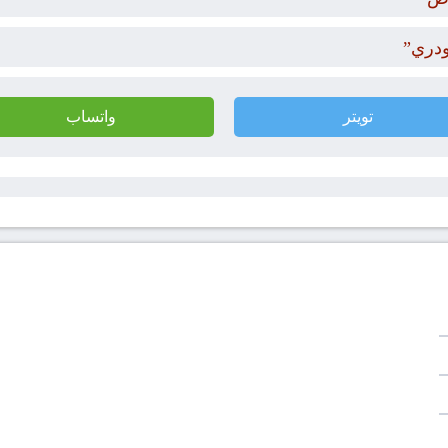
ودري”
تويتر
واتساب