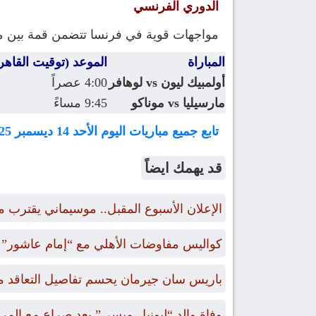
الدوري الفرنسي
مواجهات قوية في فرنسا تتضمن قمة بين مون
المباراة
الموعد (توقيت القاهر
أولمبيك ليون vs لوهافر
4:00 عصراً
مارسيليا vs موناكو
9:45 مساءً
تابع جميع مباريات اليوم الأحد 14 ديسمبر 2025
قد يهمك ايضاً
الإعلان الأسبوع المقبل.. موسيماني يقترب 
كواليس مفاوضات الأهلي مع “إمام عاشور” و
باريس سان جيرمان يحسم تفاصيل التعاقد م
وفاة والد “ليونيل ميسي” بعد صراع مع الم