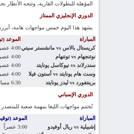
المؤهلة للبطولات القارية، وتتجه الأنظار نحو
الدوري الإنجليزي الممتاز
يشهد هذا اليوم خمس مواجهات هامة، أبرزها
المباراة
الموعد (ت
كريستال بالاس vs مانشستر سيتي
4:00 عصراً
نوتنجهام vs توتنهام
4:00 عصراً
سندرلاند vs نيوكاسل يونايتد
4:00 عصراً
وست هام يونايتد vs أستون فيلا
4:00 عصراً
برينتفورد vs ليدز يونايتد
6:30 مساءً
الدوري الإسباني
تُختتم مواجهات الليغا بمهمة صعبة للمتصدر
المباراة
الموعد (توقي
إشبيلية vs ريال أوفيدو
3:00 عصراً