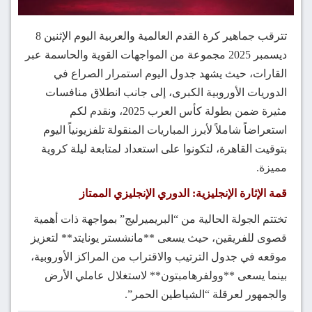
تترقب جماهير كرة القدم العالمية والعربية اليوم الإثنين 8
ديسمبر 2025 مجموعة من المواجهات القوية والحاسمة عبر
القارات، حيث يشهد جدول اليوم استمرار الصراع في
الدوريات الأوروبية الكبرى، إلى جانب انطلاق منافسات
مثيرة ضمن بطولة كأس العرب 2025، ونقدم لكم
استعراضاً شاملاً لأبرز المباريات المنقولة تلفزيونياً اليوم
بتوقيت القاهرة، لتكونوا على استعداد لمتابعة ليلة كروية
مميزة.
قمة الإثارة الإنجليزية: الدوري الإنجليزي الممتاز
تختتم الجولة الحالية من “البريميرليج” بمواجهة ذات أهمية
قصوى للفريقين، حيث يسعى **مانشستر يونايتد** لتعزيز
موقعه في جدول الترتيب والاقتراب من المراكز الأوروبية،
بينما يسعى **وولفرهامبتون** لاستغلال عاملي الأرض
والجمهور لعرقلة “الشياطين الحمر”.