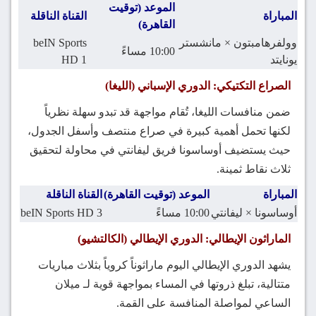
الموعد (توقيت
المباراة
القناة الناقلة
القاهرة)
وولفرهامبتون × مانشستر
beIN Sports
10:00 مساءً
يونايتد
HD 1
الصراع التكتيكي: الدوري الإسباني (الليغا)
ضمن منافسات الليغا، تُقام مواجهة قد تبدو سهلة نظرياً
لكنها تحمل أهمية كبيرة في صراع منتصف وأسفل الجدول،
حيث يستضيف أوساسونا فريق ليفانتي في محاولة لتحقيق
ثلاث نقاط ثمينة.
المباراة
الموعد (توقيت القاهرة)
القناة الناقلة
أوساسونا × ليفانتي
10:00 مساءً
beIN Sports HD 3
الماراثون الإيطالي: الدوري الإيطالي (الكالتشيو)
يشهد الدوري الإيطالي اليوم ماراثوناً كروياً بثلاث مباريات
متتالية، تبلغ ذروتها في المساء بمواجهة قوية لـ ميلان
الساعي لمواصلة المنافسة على القمة.