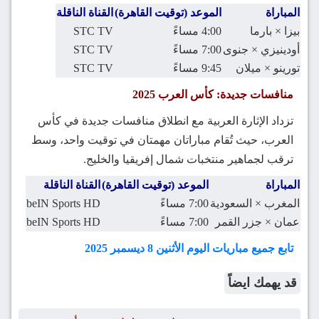
المباراة
الموعد (توقيت القاهرة)
القناة الناقلة
بيزا × بارما
4:00 مساءً
STC TV
أودينيزي × جنوى
7:00 مساءً
STC TV
تورينو × ميلان
9:45 مساءً
STC TV
منافسات جديدة: كأس العرب 2025
تزداد الإثارة العربية مع انطلاق منافسات جديدة في كأس
العرب، حيث تُقام مباراتان مهمتان في توقيت واحد، وسط
ترقب لجماهير منتخبات شمال إفريقيا والخليج.
المباراة
الموعد (توقيت القاهرة)
القناة الناقلة
المغرب × السعودية
7:00 مساءً
beIN Sports HD
عمان × جزر القمر
7:00 مساءً
beIN Sports HD
تابع جميع مباريات اليوم الأثنين 8 ديسمبر 2025
قد يهمك ايضاً