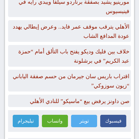
مورينيو يشيد بصفقة برناردو سيلفا ويبدي رأيه في
فينيسيوس
الأهلي يترقب موقف عمر فايد.. وعرض إيطالي يهدد
عودة المدافع الشاب
خلاف بين فليك وديكو يفتح باب التألق أمام “حمزة
عبد الكريم” في برشلونة
اقتراب باريس سان جيرمان من حسم صفقة الياباني
“زيون سوزوكي”
صن داونز يرفض بيع “ماسيكو” للنادي الأهلي
فيسبوك
تويتر
واتساب
تيليجرام