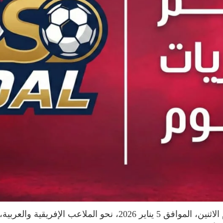
تتجه أنظار عشاق الساحرة المستديرة اليوم الاثنين، الموافق 5 يناي