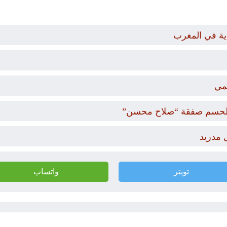
دية في المغرب
مي
ار لحسم صفقة “صلاح محسن”
 مدريد
تويتر
واتساب